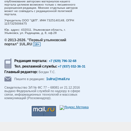
опубликование авторских материалов нашего
портала целиком возможно только с письменного
разрешения редакции. Мнение отдельных авторов
может не совпадать с редакционной политикой
портала.
Учредитель ООО "ЦКП". ИНН 7325140148, ОГРН
1157325006475
Юр. адрес:
432011,
Ульяновская область,
г.
Ульяновск,
ул. Радищева, д. 8, оф.28
© 2013-2026.
"Первый ульяновский
портал" 1UL.RU
18+
Редакция портала:
+7 (929) 796-32-68
Тел. рекламной службы:
+7 (937) 032-36-31
Главный редактор:
Богдан Т.С.
1ulru@mail.ru
Пишите в редакцию:
Свидетельство ЭЛ № ФС 77 – 68081 от 21.12.2016
выдано Федеральной службой по надзору в сфере
связи, информационных технологий и массовых
коммуникаций (Роскомнадзор).