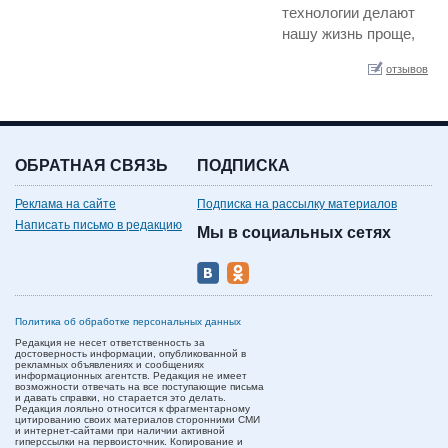
технологии делают
нашу жизнь проще,
комфортнее и в то же
отзывов
время позволяют
экономить в том
числе и на
энергоресурсах.
Одной из таких
ОБРАТНАЯ СВЯЗЬ
ПОДПИСКА
технологий является
светодиодное
Реклама на сайте
Подписка на рассылку материалов
освещение. LED
Написать письмо в редакцию
Мы в социальных сетях
лампы признаны во
всем мире, …
Политика об обработке персональных данных
Редакция не несет ответственность за
достоверность информации, опубликованной в
рекламных объявлениях и сообщениях
информационных агентств. Редакция не имеет
возможности отвечать на все поступающие письма
и давать справки, но старается это делать.
Редакция лояльно относится к фрагментарному
цитированию своих материалов сторонними СМИ
и интернет-сайтами при наличии активной
гиперссылки на первоисточник. Копирование и