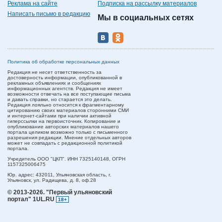
Реклама на сайте
Подписка на рассылку материалов
Написать письмо в редакцию
Мы в социальных сетях
Политика об обработке персональных данных
Редакция не несет ответственность за
достоверность информации, опубликованной в
рекламных объявлениях и сообщениях
информационных агентств. Редакция не имеет
возможности отвечать на все поступающие письма
и давать справки, но старается это делать.
Редакция лояльно относится к фрагментарному
цитированию своих материалов сторонними СМИ
и интернет-сайтами при наличии активной
гиперссылки на первоисточник. Копирование и
опубликование авторских материалов нашего
портала целиком возможно только с письменного
разрешения редакции. Мнение отдельных авторов
может не совпадать с редакционной политикой
портала.
Учредитель ООО "ЦКП". ИНН 7325140148, ОГРН
1157325006475
Юр. адрес:
432011,
Ульяновская область,
г.
Ульяновск,
ул. Радищева, д. 8, оф.28
© 2013-2026.
"Первый ульяновский
портал" 1UL.RU
18+