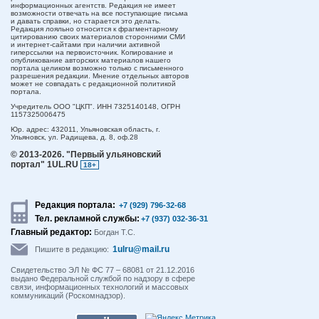
информационных агентств. Редакция не имеет
возможности отвечать на все поступающие письма
и давать справки, но старается это делать.
Редакция лояльно относится к фрагментарному
цитированию своих материалов сторонними СМИ
и интернет-сайтами при наличии активной
гиперссылки на первоисточник. Копирование и
опубликование авторских материалов нашего
портала целиком возможно только с письменного
разрешения редакции. Мнение отдельных авторов
может не совпадать с редакционной политикой
портала.
Учредитель ООО "ЦКП". ИНН 7325140148, ОГРН
1157325006475
Юр. адрес:
432011,
Ульяновская область,
г.
Ульяновск,
ул. Радищева, д. 8, оф.28
© 2013-2026.
"Первый ульяновский
портал" 1UL.RU
18+
Редакция портала:
+7 (929) 796-32-68
Тел. рекламной службы:
+7 (937) 032-36-31
Главный редактор:
Богдан Т.С.
1ulru@mail.ru
Пишите в редакцию:
Свидетельство ЭЛ № ФС 77 – 68081 от 21.12.2016
выдано Федеральной службой по надзору в сфере
связи, информационных технологий и массовых
коммуникаций (Роскомнадзор).