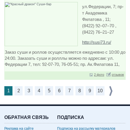
и причислите к
ул.Федерации, 7; пр-
одним из лучших в
т Академика
Ульяновске. Как вы
Филатова , 11;
знаете, суши – это
(8422) 92‒07‒70 ,
блюдо японской
(8422) 76‒21‒27
кухни,…
http://susi73.ru/
Заказ суши и роллов осуществляется ежедневно с 10:00 до
24:00. Заказать суши и ролллы можно по адресам: ул.
Федерации 7, тел: 92-07-70, 76-05-51; пр. Ак.Филатова 11,
тел: 93-07-70, 75-05-51; ул. Камышинская 16А, тел: …
2 фото
отзывов
1
2
3
4
5
6
7
8
9
10
ОБРАТНАЯ СВЯЗЬ
ПОДПИСКА
Реклама на сайте
Подписка на рассылку материалов