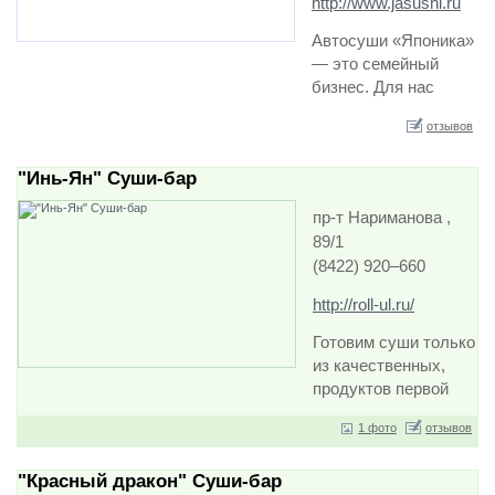
http://www.jasushi.ru
Автосуши «Японика»
— это семейный
бизнес. Для нас
очень важно, чтобы
отзывов
вся наша продукция
была свежей,
"Инь-Ян" Cуши-бар
вкусной и
натуральной.
пр-т Нариманова ,
Известно, что многие
89/1
кафе и рестораны
(8422) 920‒660
продают разогретые
замороженные
http://roll-ul.ru/
полуфабрикаты;
Такая е…
Готовим суши только
из качественных,
продуктов первой
свежести, опытные
1 фото
отзывов
повара приготовят
для суши, которые
"Красный дракон" Cуши-бар
вы по праву оцените