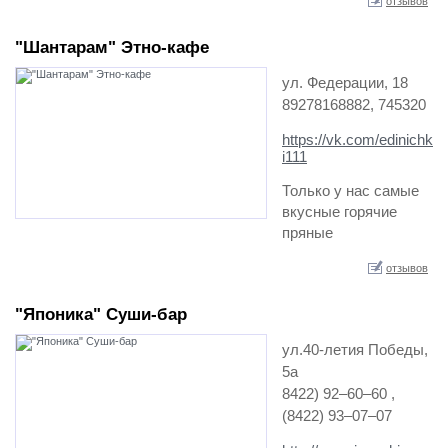
отзывов
"Шантарам" Этно-кафе
ул. Федерации, 18
89278168882, 745320
https://vk.com/edinichk
i111
Только у нас самые
вкусные горячие
пряные
напитки,необыкновен
отзывов
ное вегетарианское
меню, добротный
"Японика" Суши-бар
шашлык от нашего
добротного шефа.
ул.40-летия Победы,
Бизнес-ланч,
5а
проведение
8422) 92‒60‒60 ,
мероприятий и отдых
(8422) 93‒07‒07
в приятной уютной
обстановке.…