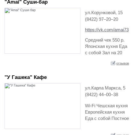
"Amai" Cуши-бар
ул.Корунковой, 15
(8422) 97‒20‒20
https://vk.com/amai73
Средний чек 550 р.
Японская кухня Еда
с собой Зал на 20
мест…
отзывов
"У Гашека" Кафе
ул.Карла Маркса, 5
(8422) 44‒00‒38
Wi-Fi Чешская кухня
Европейская кухня
Еда с собой Постное
меню Зал на 30 мест
Средний чек 500 р.…