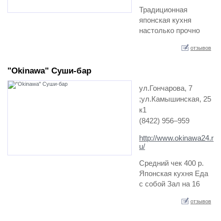
Традиционная
японская кухня
настолько прочно
вошла в нашу
отзывов
повседневную жизнь,
что суши стали
"Okinawa" Cуши-бар
обычным явлением.
Мы предлагаем не
ул.Гончарова, 7
отказывать себе в
;ул.Камышинская, 25
удовольствии и
к1
полакомиться
(8422) 956‒959
японской кухней, не
выходя из дома или
http://www.okinawa24.r
офиса. …
u/
Средний чек 400 р.
Японская кухня Еда
с собой Зал на 16
мест…
отзывов