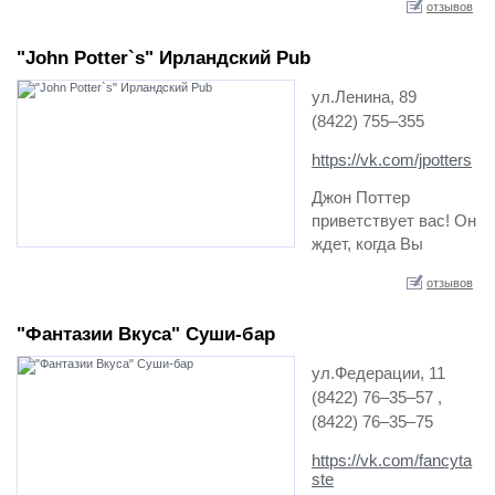
отзывов
работает и еще 10 в
стадии
"John Potter`s" Ирландский Pub
строительства, из
них 21 паб
ул.Ленина, 89
собственные
(8422) 755‒355
(корпоративные,
остальные
https://vk.com/jpotters
франшизные).
Джон Поттер
Владелец торговой
приветствует вас! Он
марки Harat…
ждет, когда Вы
навестите его в
отзывов
самом центре города
Ульяновска, на улице
"Фантазии Вкуса" Cуши-бар
Ленина, 89. В первом
Ирландском пабе
ул.Федерации, 11
Ульяновска Вас ждет
(8422) 76‒35‒57 ,
уютная атмосфера,
(8422) 76‒35‒75
длинная барная
стойка за которой
https://vk.com/fancyta
каждо…
ste