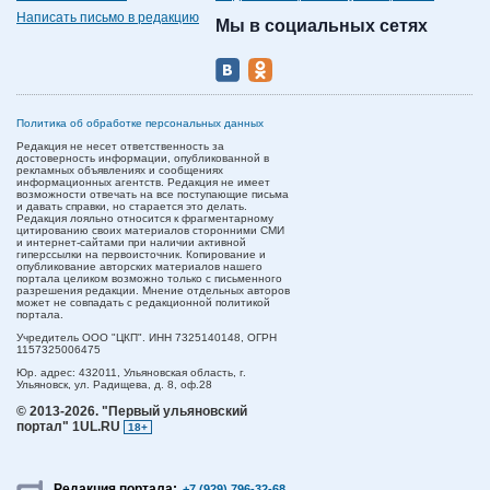
Написать письмо в редакцию
Мы в социальных сетях
Политика об обработке персональных данных
Редакция не несет ответственность за
достоверность информации, опубликованной в
рекламных объявлениях и сообщениях
информационных агентств. Редакция не имеет
возможности отвечать на все поступающие письма
и давать справки, но старается это делать.
Редакция лояльно относится к фрагментарному
цитированию своих материалов сторонними СМИ
и интернет-сайтами при наличии активной
гиперссылки на первоисточник. Копирование и
опубликование авторских материалов нашего
портала целиком возможно только с письменного
разрешения редакции. Мнение отдельных авторов
может не совпадать с редакционной политикой
портала.
Учредитель ООО "ЦКП". ИНН 7325140148, ОГРН
1157325006475
Юр. адрес:
432011,
Ульяновская область,
г.
Ульяновск,
ул. Радищева, д. 8, оф.28
© 2013-2026.
"Первый ульяновский
портал" 1UL.RU
18+
Редакция портала:
+7 (929) 796-32-68