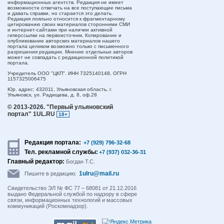
информационных агентств. Редакция не имеет
возможности отвечать на все поступающие письма
и давать справки, но старается это делать.
Редакция лояльно относится к фрагментарному
цитированию своих материалов сторонними СМИ
и интернет-сайтами при наличии активной
гиперссылки на первоисточник. Копирование и
опубликование авторских материалов нашего
портала целиком возможно только с письменного
разрешения редакции. Мнение отдельных авторов
может не совпадать с редакционной политикой
портала.
Учредитель ООО "ЦКП". ИНН 7325140148, ОГРН
1157325006475
Юр. адрес:
432011,
Ульяновская область,
г.
Ульяновск,
ул. Радищева, д. 8, оф.28
© 2013-2026.
"Первый ульяновский
портал" 1UL.RU
18+
Редакция портала:
+7 (929) 796-32-68
Тел. рекламной службы:
+7 (937) 032-36-31
Главный редактор:
Богдан Т.С.
1ulru@mail.ru
Пишите в редакцию:
Свидетельство ЭЛ № ФС 77 – 68081 от 21.12.2016
выдано Федеральной службой по надзору в сфере
связи, информационных технологий и массовых
коммуникаций (Роскомнадзор).