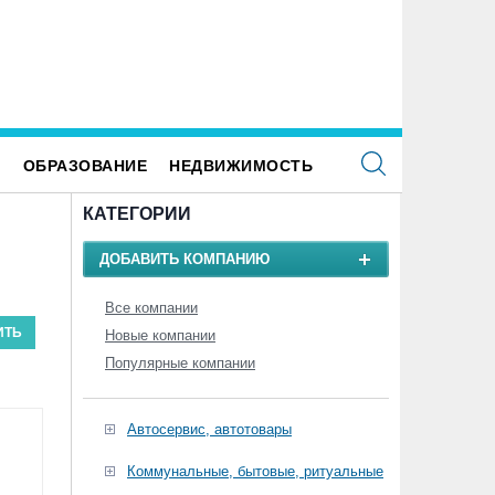
Ульяновске заасфальтировали 45 участков,
Ветер до 27 метров в секунду, гр
рекопанных ресурсниками
обрушатся на Ульяновскую облас
воскресенье
Е
ОБРАЗОВАНИЕ
НЕДВИЖИМОСТЬ
КАТЕГОРИИ
ДОБАВИТЬ КОМПАНИЮ
Все компании
Новые компании
Популярные компании
Автосервис, автотовары
Коммунальные, бытовые, ритуальные