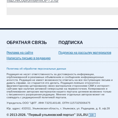
http://ecopromservice-73.ru/
ОБРАТНАЯ СВЯЗЬ
ПОДПИСКА
Реклама на сайте
Подписка на рассылку материалов
Написать письмо в редакцию
Политика об обработке персональных данных
Редакция не несет ответственность за достоверность информации,
опубликованной в рекламных объявлениях и сообщениях информационных
агентств. Редакция не имеет возможности отвечать на все поступающие письма и
давать справки, но старается это делать. Редакция лояльно относится к
фрагментарному цитированию своих материалов сторонними СМИ и интернет-
сайтами при наличии активной гиперссылки на первоисточник. Копирование и
опубликование авторских материалов нашего портала целиком возможно только
с письменного разрешения редакции. Мнение отдельных авторов может не
совпадать с редакционной политикой портала.
Учредитель ООО "ЦКП". ИНН 7325140148, ОГРН 1157325006475
Юр. адрес:
432011,
Ульяновская область,
г. Ульяновск,
ул. Радищева, д. 8, оф.28
© 2013-2026.
"Первый ульяновский портал" 1UL.RU
18+