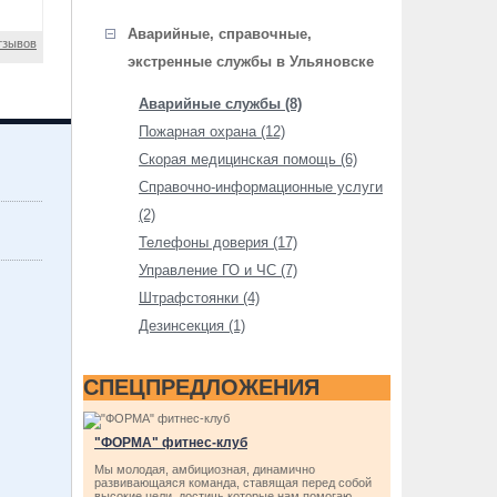
Аварийные, справочные,
тзывов
экстренные службы в Ульяновске
Аварийные службы (8)
Пожарная охрана (12)
Скорая медицинская помощь (6)
Справочно-информационные услуги
(2)
Телефоны доверия (17)
Управление ГО и ЧС (7)
Штрафстоянки (4)
Дезинсекция (1)
СПЕЦПРЕДЛОЖЕНИЯ
"ФОРМА" фитнес-клуб
Мы молодая, амбициозная, динамично
развивающаяся команда, ставящая перед собой
высокие цели, достичь которые нам помогаю…