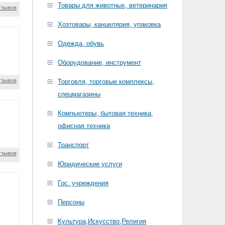
Товары для животных, ветеринария
тзывов
Хозтовары, канцелярия, упаковка
Одежда, обувь
Оборудование, инструмент
тзывов
Торговля, торговые комплексы,
спецмагазины
Компьютеры, бытовая техника,
офисная техника
Транспорт
тзывов
Юридические услуги
Гос. учреждения
Персоны
Культура,Искусство,Религия