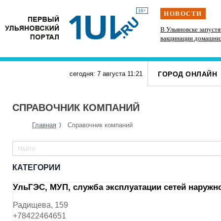
18+
НОВОСТИ
рад
Техникумы и колледжи Ульяновской области
В Ульяновске запуст
готовят к новому учебному году
вакцинации домашни
ГОРОД ОНЛАЙН
сегодня: 7 августа
11
:
21
СПРАВОЧНИК КОМПАНИЙ
Главная
Справочник компаний
КАТЕГОРИИ
УльГЭС, МУП, служба эксплуатации сетей наружн
Радищева, 159
+78422464651