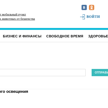
ят мобильный пункт
Расширяют до четырёх полос. Дорожники
В 
ВОЙТИ
х животных от бешенства
вышли на финишную прямую с ремонтом
пе
трассы у посёлка Мирного
БИЗНЕС И ФИНАНСЫ
СВОБОДНОЕ ВРЕМЯ
ЗДОРОВЬ
ого освещения