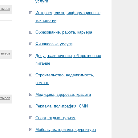
услуги
тзывов
Интернет, связь, информационные
технологии
Образование, работа, карьера
Финансовые услуги
тзывов
Досуг, развлечения, общественное
питание
Строительство, недвижимость,
ремонт
Медицина, здоровье, красота
тзывов
Реклама, полиграфия, СМИ
Спорт, отдых, туризм
Мебель, материалы, фурнитура