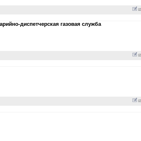
о
арийно-диспетчерская газовая служба
о
о