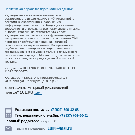
Политика об обработке персональных данных
Редакция не несет ответственность за
достоверность информации, опубликованной в
рекламных объявлениях и сообщениях
информационных агентств. Редакция не имеет
возможности отвечать на все поступающие письма
и давать справки, но старается это делать.
Редакция лояльно относится к фрагментарному
цитированию своих материалов сторонними СМИ
и интернет-сайтами при наличии активной
гиперссылки на первоисточник. Копирование и
опубликование авторских материалов нашего
портала целиком возможно только с письменного
разрешения редакции. Мнение отдельных авторов
может не совпадать с редакционной политикой
портала.
Учредитель ООО "ЦКП". ИНН 7325140148, ОГРН
1157325006475
Юр. адрес:
432011,
Ульяновская область,
г.
Ульяновск,
ул. Радищева, д. 8, оф.28
© 2013-2026.
"Первый ульяновский
портал" 1UL.RU
18+
Редакция портала:
+7 (929) 796-32-68
Тел. рекламной службы:
+7 (937) 032-36-31
Главный редактор:
Богдан Т.С.
1ulru@mail.ru
Пишите в редакцию: