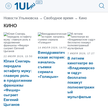
18+
Новости Ульяновска
→
Свободное время
→
Кино
КИНО
14 ИЮЛЯ 2026, 14:53
Винодраматич
7 ИЮЛЯ 2026, 17:27
22 ИЮЛЯ 2026, 13:50
еская история:
В летнем
Юлия Снигирь
начались
кинотеатре во
передала
съемки
«Владимирско
эстафету мужу:
сериала
м саду»
главную роль
«Голицын»
бесплатно
в продолжении
покажут
франшизы
полнометражн
«Фишер»
ый
сыграет
мультфильм
Евгений
Цыганов