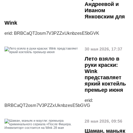
Андреевой и
Иваном
Янковским для
Wink
erid: BRBCaQT2osm7V3PZZxUknbzesE5bGVK
30 мая 2026, 17:37
Лето взяло в
руки краски:
Wink
представляет
яркий коктейль
премьер июня
erid:
BRBCaQT2osm7V3PZZxUknbzesE5bGVG
28 мая 2026, 09:56
Шаман, маньяк