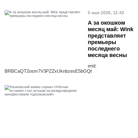
5 мая 2026, 11:42
А за окошком
месяц май: Wink
представляет
премьеры
последнего
месяца весны
erid:
BRBCaQT2osm7V3PZZxUknbzesE5bGQt