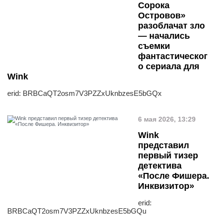
Сорока
Островов»
разоблачат зло
— начались
съемки
фантастическог
о сериала для
Wink
erid: BRBCaQT2osm7V3PZZxUknbzesE5bGQx
6 мая 2026, 13:29
Wink
представил
первый тизер
детектива
«После Фишера.
Инквизитор»
erid:
BRBCaQT2osm7V3PZZxUknbzesE5bGQu