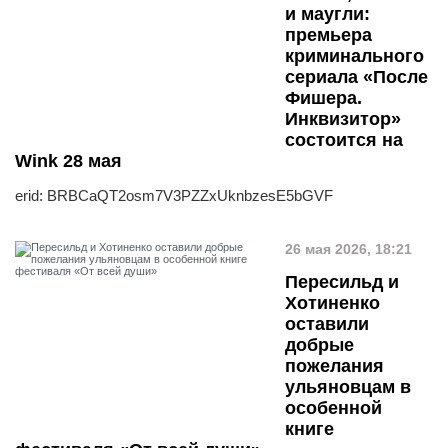
и маугли:
премьера
криминального
сериала «После
Фишера.
Инквизитор»
состоится на
Wink 28 мая
erid: BRBCaQT2osm7V3PZZxUknbzesE5bGVF
26 мая 2026, 18:21
Пересильд и
Хотиненко
оставили
добрые
пожелания
ульяновцам в
особенной
книге