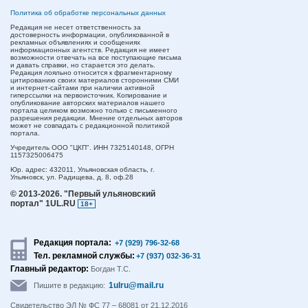
Политика об обработке персональных данных
Редакция не несет ответственность за
достоверность информации, опубликованной в
рекламных объявлениях и сообщениях
информационных агентств. Редакция не имеет
возможности отвечать на все поступающие письма
и давать справки, но старается это делать.
Редакция лояльно относится к фрагментарному
цитированию своих материалов сторонними СМИ
и интернет-сайтами при наличии активной
гиперссылки на первоисточник. Копирование и
опубликование авторских материалов нашего
портала целиком возможно только с письменного
разрешения редакции. Мнение отдельных авторов
может не совпадать с редакционной политикой
портала.
Учредитель ООО "ЦКП". ИНН 7325140148, ОГРН
1157325006475
Юр. адрес:
432011,
Ульяновская область,
г.
Ульяновск,
ул. Радищева, д. 8, оф.28
© 2013-2026.
"Первый ульяновский
портал" 1UL.RU
18+
Редакция портала:
+7 (929) 796-32-68
Тел. рекламной службы:
+7 (937) 032-36-31
Главный редактор:
Богдан Т.С.
1ulru@mail.ru
Пишите в редакцию:
Свидетельство ЭЛ № ФС 77 – 68081 от 21.12.2016