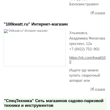
Бензоинструмент
Деревообрабатываю
отзывов
щий инструмент
Электроинструмент
"100kwatt.ru" Интернет-магазин
Измерительный
инструмент…
Ульяновск,
Академика Филатова
проспект, 12а
+7 (8422) 752–902
https://vk.com/kwatt10
0
Ищите где можно
купить сварочный
аппарат или
инструмент для
отзывов
работы, со скидками,
подарками да еще и с
"СпецТехника" Сеть магазинов садово-парковой
бесплатной
техники и инструментов
доставкой? Тогда вы