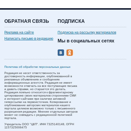
ОБРАТНАЯ СВЯЗЬ
ПОДПИСКА
Реклама на сайте
Подписка на рассылку материалов
Написать письмо в редакцию
Мы в социальных сетях
Политика об обработке персональных данных
Редакция не несет ответственность за
достоверность информации, опубликованной в
рекламных объявлениях и сообщениях
информационных агентств. Редакция не имеет
возможности отвечать на все поступающие письма
и давать справки, но старается это делать.
Редакция лояльно относится к фрагментарному
цитированию своих материалов сторонними СМИ
и интернет-сайтами при наличии активной
гиперссылки на первоисточник. Копирование и
опубликование авторских материалов нашего
портала целиком возможно только с письменного
разрешения редакции. Мнение отдельных авторов
может не совпадать с редакционной политикой
портала.
Учредитель ООО "ЦКП". ИНН 7325140148, ОГРН
1157325006475