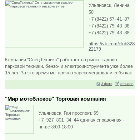
попали по нужному
Ульяновск, Ленина,
адресу, адресу в сети
50
интернет
+7 (8422) 67–41–87
www.100kwatt.ru!
+7 (8422) 79–43–38
100kwatt.ru - это …
+7 (8422) 79–43–88
https://vk.com/club328
22179
Компания "СпецТехника" работает на рынке садово-
парковой техники, бензо- и электроинструмента уже более
15 лет. За это время мы прочно зарекомендовали себя как
надежных поставщиков качественной техники. Торговая
3 фото
отзывов
сеть «С…
"Мир мотоблоков" Торговая компания
Ульяновск, Гая проспект, 69
+7–927–801–34–44 единая справочная -
пн-вс 8:00-18:00