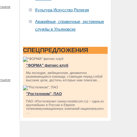
тзывов
Культура,Искусство,Религия
Аварийные, справочные, экстренные
службы в Ульяновске
СПЕЦПРЕДЛОЖЕНИЯ
"ФОРМА" фитнес-клуб
Мы молодая, амбициозная, динамично
развивающаяся команда, ставящая перед собой
тзывов
высокие цели, достичь которые нам помогаю…
"Ростелеком", ПАО
ПАО «Ростелеком» (www.rostelecom.ru) – одна из
крупнейших в России и Европе
телекоммуникационных компаний национального
…