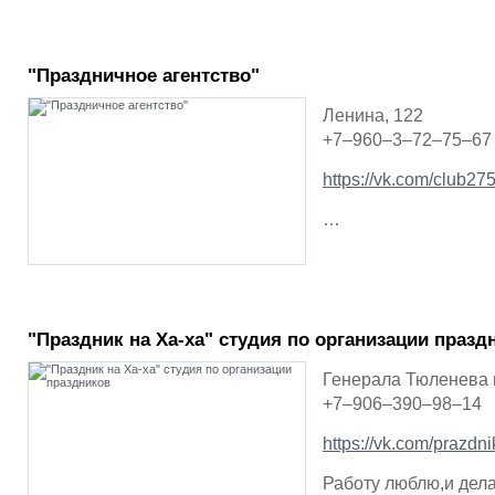
"Праздничное агентство"
Ленина, 122
+7–960–3–72–75–67 
https://vk.com/club2
…
"Праздник на Ха-ха" студия по организации празд
Генерала Тюленева 
+7–906–390–98–14
https://vk.com/prazdn
Работу люблю,и де