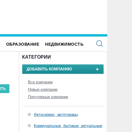
 +34 градусов раскалится воздух в
ВТБ: россияне увеличивают расх
ьяновской области в субботу
здоровый образ жизни
Е
ОБРАЗОВАНИЕ
НЕДВИЖИМОСТЬ
КАТЕГОРИИ
ДОБАВИТЬ КОМПАНИЮ
Все компании
Новые компании
Популярные компании
Автосервис, автотовары
Коммунальные, бытовые, ритуальные