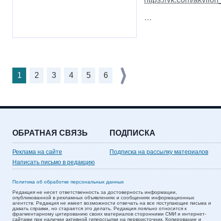
…
1
2
3
4
5
6
ОБРАТНАЯ СВЯЗЬ
ПОДПИСКА
Реклама на сайте
Подписка на рассылку материалов
Написать письмо в редакцию
Политика об обработке персональных данных
Редакция не несет ответственность за достоверность информации,
опубликованной в рекламных объявлениях и сообщениях информационных
агентств. Редакция не имеет возможности отвечать на все поступающие письма и
давать справки, но старается это делать. Редакция лояльно относится к
фрагментарному цитированию своих материалов сторонними СМИ и интернет-
сайтами при наличии активной гиперссылки на первоисточник. Копирование и