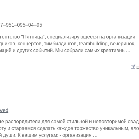
+7–951–095–04–95
гентство "Пятница", специализирующееся на организации
ников, концертов, тимбилдингов, teambuilding, вечеринок,
акций и других событий. Мы собрали самых креативны…
о
_wed
е распорядители для самой стильной и неповторимой свад
ту и стараемся сделать каждое торжество уникальным, вл
ей души. К вашим услугам: - организация …