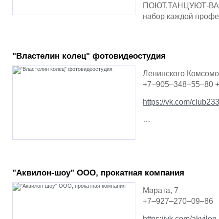
ПОЮТ,ТАНЦУЮТ-ВА
набор каждой профес
находчивость и мо…
"Властелин колец" фотовидеостудия
Ленинского Комсомол
+7–905–348–55–80 
https://vk.com/club2
…
"Аквилон-шоу" ООО, прокатная компания
Марата, 7
+7–927–270–09–86
https://vk.com/akvilo