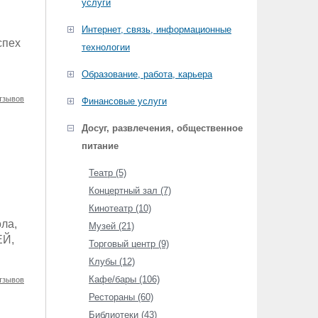
услуги
Интернет, связь, информационные
спех
технологии
Образование, работа, карьера
тзывов
Финансовые услуги
Досуг, развлечения, общественное
питание
Театр (5)
Концертный зал (7)
Кинотеатр (10)
ла,
Музей (21)
Й,
Торговый центр (9)
Клубы (12)
Кафе/бары (106)
тзывов
Рестораны (60)
Библиотеки (43)