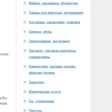
Мебель, материалы, фурнитура
Товары для животных, ветеринария
Хозтовары, канцелярия, упаковка
Одежда, обувь
Оборудование, инструмент
Торговля, торговые комплексы,
тзывов
спецмагазины
Компьютеры, бытовая техника,
офисная техника
Транспорт
Юридические услуги
ьбы.
Гос. учреждения
ожив
Персоны