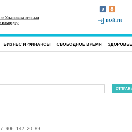
ке Ульяновска открыли
В Ульяновском районе благоустраивают место
До
ВОЙТИ
ю площадку
воинского захоронения
Ул
БИЗНЕС И ФИНАНСЫ
СВОБОДНОЕ ВРЕМЯ
ЗДОРОВЬ
 +7–906–142–20–89