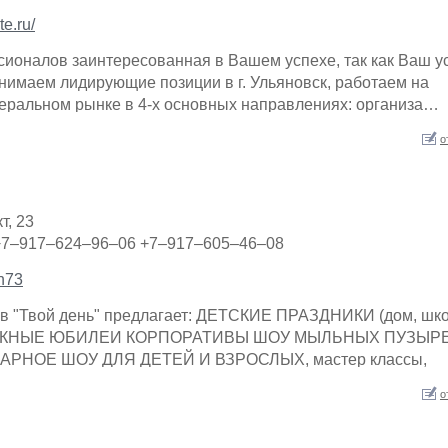
e.ru/
ионалов заинтересованная в Вашем успехе, так как Ваш у
нимаем лидирующие позиции в г. Ульяновск, работаем на
еральном рынке в 4-х основных направлениях: организа…
о
т, 23
+7–917–624–96–06 +7–917–605–46–08
en73
ов "Твой день" предлагает: ДЕТСКИЕ ПРАЗДНИКИ (дом, шко
ПУСКНЫЕ ЮБИЛЕИ КОРПОРАТИВЫ ШОУ МЫЛЬНЫХ ПУЗЫРЕ
РНОЕ ШОУ ДЛЯ ДЕТЕЙ И ВЗРОСЛЫХ, мастер классы,
о