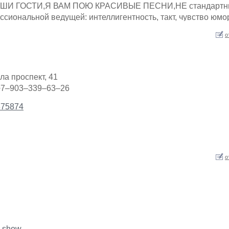
ШИ ГОСТИ,Я ВАМ ПОЮ КРАСИВЫЕ ПЕСНИ,НЕ стандартн
сиональной ведущей: интеллигентность, такт, чувство юмо
о
а проспект, 41
+7–903–339–63–26
3375874
о
n_show