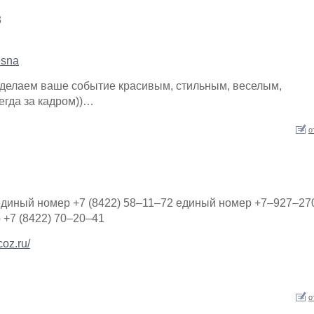
3
esna
 делаем ваше событие красивым, стильным, веселым,
егда за кадром))…
о
 единый номер +7 (8422) 58–11–72 единый номер +7–927–27
 +7 (8422) 70–20–41
coz.ru/
о