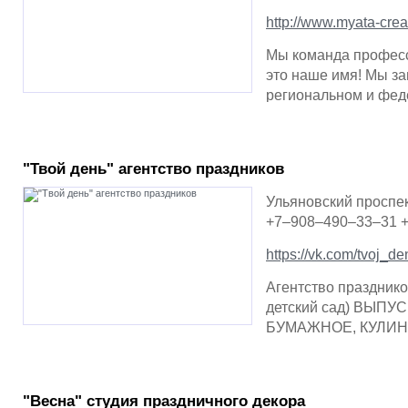
http://www.myata-creat
Мы команда професс
это наше имя! Мы за
региональном и фед
"Твой день" агентство праздников
Ульяновский проспек
+7–908–490–33–31 
https://vk.com/tvoj_d
Агентство праздник
детский сад) ВЫ
БУМАЖНОЕ, КУЛИНА
ГЕЛИЕВЫЕ ШАР…
"Весна" студия праздничного декора