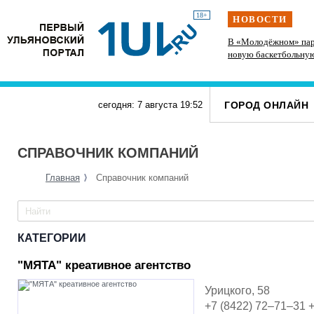
18+
НОВОСТИ
 спорт и
На участке проспекта Гая в Ульяновске
В «Молодёжном» пар
запретили остановку транспорта
новую баскетбольну
ГОРОД ОНЛАЙН
сегодня: 7 августа
19
:
52
СПРАВОЧНИК КОМПАНИЙ
Главная
Справочник компаний
КАТЕГОРИИ
"МЯТА" креативное агентство
Урицкого, 58
+7 (8422) 72–71–31