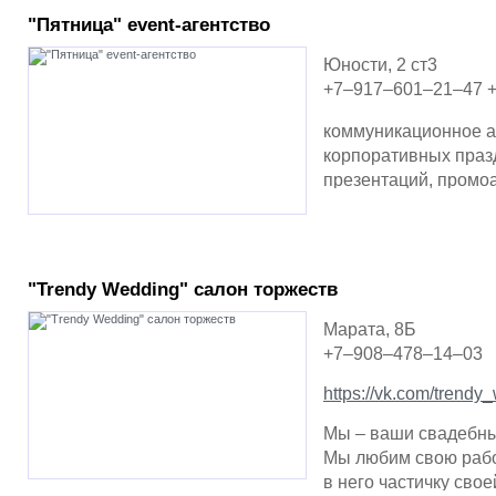
"Пятница" event-агентство
Юности, 2 ст3
+7–917–601–21–47 
коммуникационное а
корпоративных празд
презентаций, промо
"Trendy Wedding" салон торжеств
Марата, 8Б
+7–908–478–14–03
https://vk.com/trendy
Мы – ваши свадебны
Мы любим свою рабо
в него частичку сво