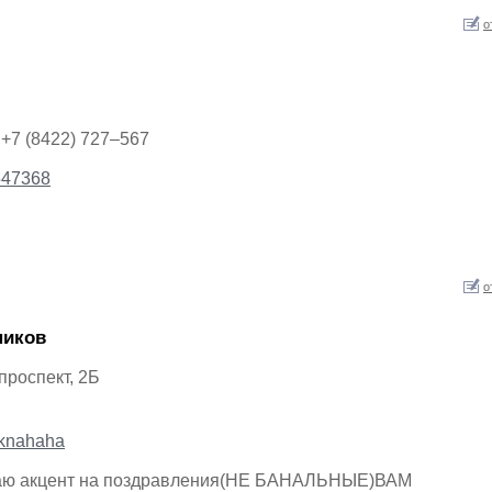
о
+7 (8422) 727–567
7547368
о
ников
проспект, 2Б
iknahaha
лаю акцент на поздравления(НЕ БАНАЛЬНЫЕ)ВАМ