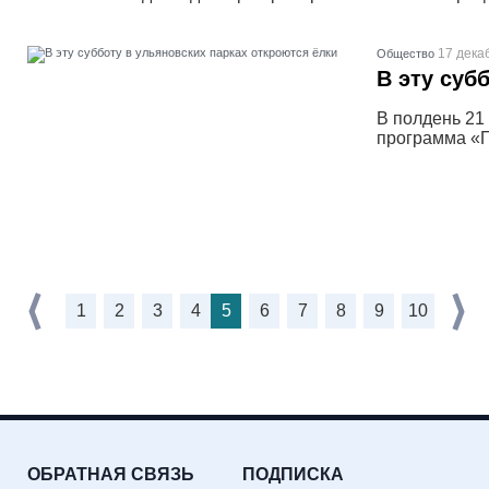
17 дека
Общество
В эту суб
В полдень 21
программа «П
1
2
3
4
5
6
7
8
9
10
ОБРАТНАЯ СВЯЗЬ
ПОДПИСКА