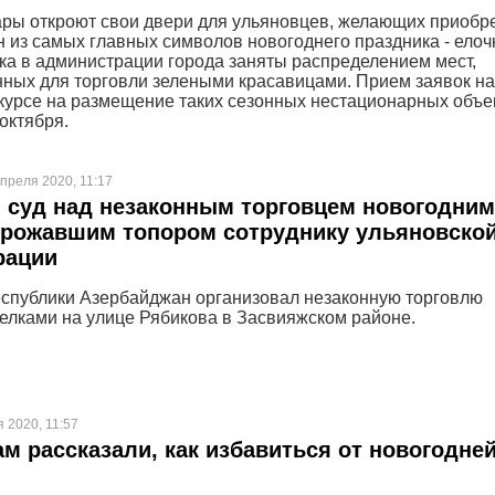
ры откроют свои двери для ульяновцев, желающих приобре
н из самых главных символов новогоднего праздника - елочк
ока в администрации города заняты распределением мест,
ных для торговли зелеными красавицами. Прием заявок на
нкурсе на размещение таких сезонных нестационарных объе
октября.
преля 2020, 11:17
 суд над незаконным торговцем новогодни
грожавшим топором сотруднику ульяновско
рации
спублики Азербайджан организовал незаконную торговлю
елками на улице Рябикова в Засвияжском районе.
я 2020, 11:57
м рассказали, как избавиться от новогодне