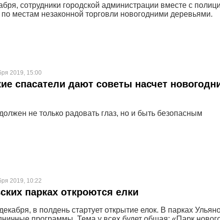
кабря, сотрудники городской администрации вместе с полиц
 по местам незаконной торговли новогодними деревьями.
бря 2019, 15:00
ие спасатели дают советы насчет новогодн
должен не только радовать глаз, но и быть безопасным
бря 2019, 10:22
ских парках откроются елки
 декабря, в полдень стартует открытие елок. В парках Ульян
дничные программы. Тема у всех будет общая: «Парк новог