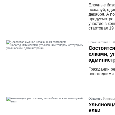
Елочные база
пожалуй, оди
декабря. А п
предусмотрен
участие в ко
стартовал 19 
13 а
Проиcшествия
Состоится
елками, у
админист
Гражданин ре
новогодними 
9 январ
Общество
Ульяновца
елки