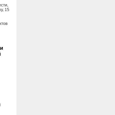
сти,
у, 15
ктов
ми
й
й