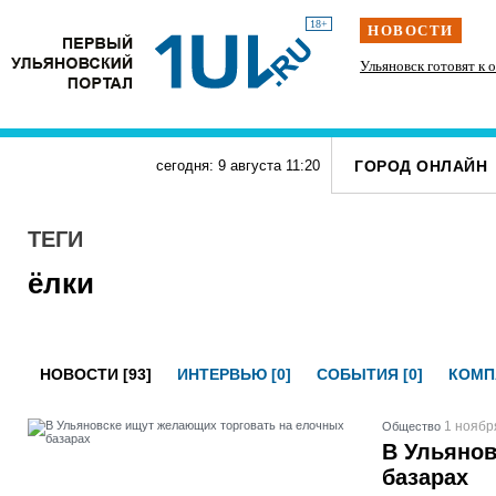
18+
НОВОСТИ
дение
Какие сети водоснабжения и канализации в
Ульяновск готовят к 
Ульяновске приводят в порядок
ГОРОД ОНЛАЙН
сегодня: 9 августа
11
:
20
ТЕГИ
ёлки
НОВОСТИ [93]
ИНТЕРВЬЮ [0]
СОБЫТИЯ [0]
КОМП
1 ноябр
Общество
В Ульянов
базарах