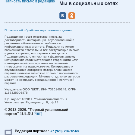
Написать письмо в редакцию
Мы в социальных сетях
Политика об обработке персональных данных
Редакция не несет ответственность за
достоверность информации, опубликованной в
рекламных объявлениях и сообщениях
информационных агентств. Редакция не имеет
возможности отвечать на все поступающие письма
и давать справки, но старается это делать.
Редакция лояльно относится к фрагментарному
цитированию своих материалов сторонними СМИ
и интернет-сайтами при наличии активной
гиперссылки на первоисточник. Копирование и
опубликование авторских материалов нашего
портала целиком возможно только с письменного
разрешения редакции. Мнение отдельных авторов
может не совпадать с редакционной политикой
портала.
Учредитель ООО "ЦКП". ИНН 7325140148, ОГРН
1157325006475
Юр. адрес:
432011,
Ульяновская область,
г.
Ульяновск,
ул. Радищева, д. 8, оф.28
© 2013-2026.
"Первый ульяновский
портал" 1UL.RU
18+
Редакция портала:
+7 (929) 796-32-68