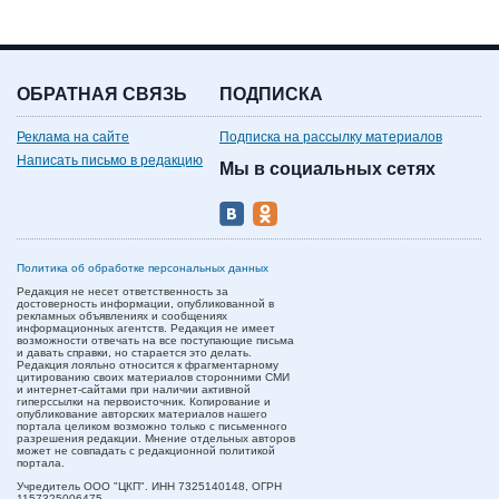
ОБРАТНАЯ СВЯЗЬ
ПОДПИСКА
Реклама на сайте
Подписка на рассылку материалов
Написать письмо в редакцию
Мы в социальных сетях
Политика об обработке персональных данных
Редакция не несет ответственность за
достоверность информации, опубликованной в
рекламных объявлениях и сообщениях
информационных агентств. Редакция не имеет
возможности отвечать на все поступающие письма
и давать справки, но старается это делать.
Редакция лояльно относится к фрагментарному
цитированию своих материалов сторонними СМИ
и интернет-сайтами при наличии активной
гиперссылки на первоисточник. Копирование и
опубликование авторских материалов нашего
портала целиком возможно только с письменного
разрешения редакции. Мнение отдельных авторов
может не совпадать с редакционной политикой
портала.
Учредитель ООО "ЦКП". ИНН 7325140148, ОГРН
1157325006475