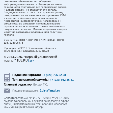
рекламных объявлениях и сообщениях
информационных агентств. Редакция не имеет
возможности отвечать на все поступающие письма
и давать справки, но старается это делать.
Редакция лояльно относится к фрагментарному
цитированию своих материалов сторонними СМИ
и интернет-сайтами при наличии активной
гиперссылки на первоисточник. Копирование и
опубликование авторских материалов нашего
портала целиком возможно только с письменного
разрешения редакции. Мнение отдельных авторов
может не совпадать с редакционной политикой
портала.
Учредитель ООО "ЦКП". ИНН 7325140148, ОГРН
1157325006475
Юр. адрес:
432011,
Ульяновская область,
г.
Ульяновск,
ул. Радищева, д. 8, оф.28
© 2013-2026.
"Первый ульяновский
портал" 1UL.RU
18+
Редакция портала:
+7 (929) 796-32-68
Тел. рекламной службы:
+7 (937) 032-36-31
Главный редактор:
Богдан Т.С.
1ulru@mail.ru
Пишите в редакцию:
Свидетельство ЭЛ № ФС 77 – 68081 от 21.12.2016
выдано Федеральной службой по надзору в сфере
связи, информационных технологий и массовых
коммуникаций (Роскомнадзор).