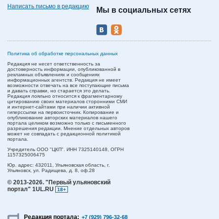
Написать письмо в редакцию
Мы в социальных сетях
Политика об обработке персональных данных
Редакция не несет ответственность за
достоверность информации, опубликованной в
рекламных объявлениях и сообщениях
информационных агентств. Редакция не имеет
возможности отвечать на все поступающие письма
и давать справки, но старается это делать.
Редакция лояльно относится к фрагментарному
цитированию своих материалов сторонними СМИ
и интернет-сайтами при наличии активной
гиперссылки на первоисточник. Копирование и
опубликование авторских материалов нашего
портала целиком возможно только с письменного
разрешения редакции. Мнение отдельных авторов
может не совпадать с редакционной политикой
портала.
Учредитель ООО "ЦКП". ИНН 7325140148, ОГРН
1157325006475
Юр. адрес:
432011,
Ульяновская область,
г.
Ульяновск,
ул. Радищева, д. 8, оф.28
© 2013-2026.
"Первый ульяновский
портал" 1UL.RU
18+
Редакция портала:
+7 (929) 796-32-68