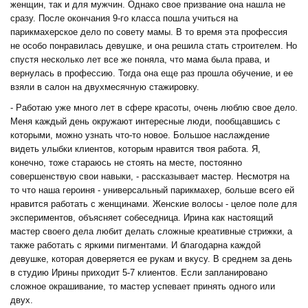
женщин, так и для мужчин. Однако свое призвание она нашла не
сразу. После окончания 9-го класса пошла учиться на
парикмахерское дело по совету мамы. В то время эта профессия
не особо понравилась девушке, и она решила стать строителем. Но
спустя несколько лет все же поняла, что мама была права, и
вернулась в профессию. Тогда она еще раз прошла обучение, и ее
взяли в салон на двухмесячную стажировку.
- Работаю уже много лет в сфере красоты, очень люблю свое дело.
Меня каждый день окружают интересные люди, пообщавшись с
которыми, можно узнать что-то новое. Большое наслаждение
видеть улыбки клиентов, которым нравится твоя работа. Я,
конечно, тоже стараюсь не стоять на месте, постоянно
совершенствую свои навыки, - рассказывает мастер. Несмотря на
то что наша героиня - универсальный парикмахер, больше всего ей
нравится работать с женщинами. Женские волосы - целое поле для
экспериментов, объясняет собеседница. Ирина как настоящий
мастер своего дела любит делать сложные креативные стрижки, а
также работать с яркими пигментами. И благодарна каждой
девушке, которая доверяется ее рукам и вкусу. В среднем за день
в студию Ирины приходит 5-7 клиентов. Если запланировано
сложное окрашивание, то мастер успевает принять одного или
двух.