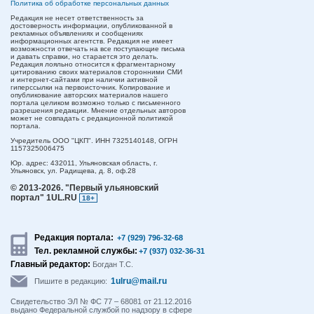
Политика об обработке персональных данных
Редакция не несет ответственность за
достоверность информации, опубликованной в
рекламных объявлениях и сообщениях
информационных агентств. Редакция не имеет
возможности отвечать на все поступающие письма
и давать справки, но старается это делать.
Редакция лояльно относится к фрагментарному
цитированию своих материалов сторонними СМИ
и интернет-сайтами при наличии активной
гиперссылки на первоисточник. Копирование и
опубликование авторских материалов нашего
портала целиком возможно только с письменного
разрешения редакции. Мнение отдельных авторов
может не совпадать с редакционной политикой
портала.
Учредитель ООО "ЦКП". ИНН 7325140148, ОГРН
1157325006475
Юр. адрес:
432011,
Ульяновская область,
г.
Ульяновск,
ул. Радищева, д. 8, оф.28
© 2013-2026.
"Первый ульяновский
портал" 1UL.RU
18+
Редакция портала:
+7 (929) 796-32-68
Тел. рекламной службы:
+7 (937) 032-36-31
Главный редактор:
Богдан Т.С.
1ulru@mail.ru
Пишите в редакцию:
Свидетельство ЭЛ № ФС 77 – 68081 от 21.12.2016
выдано Федеральной службой по надзору в сфере