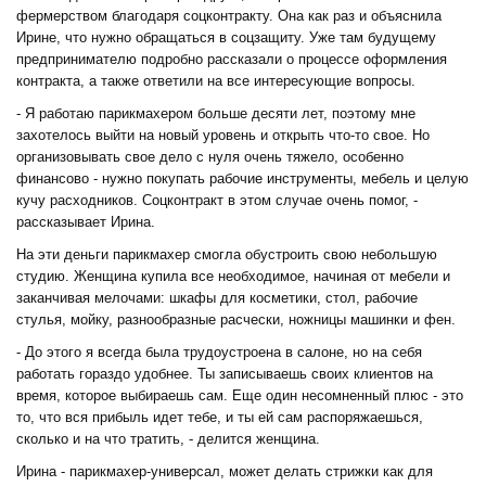
фермерством благодаря соцконтракту. Она как раз и объяснила
Ирине, что нужно обращаться в соцзащиту. Уже там будущему
предпринимателю подробно рассказали о процессе оформления
контракта, а также ответили на все интересующие вопросы.
- Я работаю парикмахером больше десяти лет, поэтому мне
захотелось выйти на новый уровень и открыть что-то свое. Но
организовывать свое дело с нуля очень тяжело, особенно
финансово - нужно покупать рабочие инструменты, мебель и целую
кучу расходников. Соцконтракт в этом случае очень помог, -
рассказывает Ирина.
На эти деньги парикмахер смогла обустроить свою небольшую
студию. Женщина купила все необходимое, начиная от мебели и
заканчивая мелочами: шкафы для косметики, стол, рабочие
стулья, мойку, разнообразные расчески, ножницы машинки и фен.
- До этого я всегда была трудоустроена в салоне, но на себя
работать гораздо удобнее. Ты записываешь своих клиентов на
время, которое выбираешь сам. Еще один несомненный плюс - это
то, что вся прибыль идет тебе, и ты ей сам распоряжаешься,
сколько и на что тратить, - делится женщина.
Ирина - парикмахер-универсал, может делать стрижки как для