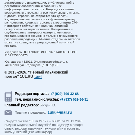
достоверность информации, опубликованной в
рекламных объявлениях и сообщениях
информационных агентств. Редакция не имеет
возможности отвечать на все поступающие письма
и давать справки, но старается это делать.
Редакция лояльно относится к фрагментарному
цитированию своих материалов сторонними СМИ
и интернет-сайтами при наличии активной
гиперссылки на первоисточник. Копирование и
опубликование авторских материалов нашего
портала целиком возможно только с письменного
разрешения редакции. Мнение отдельных авторов
может не совпадать с редакционной политикой
портала.
Учредитель ООО "ЦКП". ИНН 7325140148, ОГРН
1157325006475
Юр. адрес:
432011,
Ульяновская область,
г.
Ульяновск,
ул. Радищева, д. 8, оф.28
© 2013-2026.
"Первый ульяновский
портал" 1UL.RU
18+
Редакция портала:
+7 (929) 796-32-68
Тел. рекламной службы:
+7 (937) 032-36-31
Главный редактор:
Богдан Т.С.
1ulru@mail.ru
Пишите в редакцию:
Свидетельство ЭЛ № ФС 77 – 68081 от 21.12.2016
выдано Федеральной службой по надзору в сфере
связи, информационных технологий и массовых
коммуникаций (Роскомнадзор).