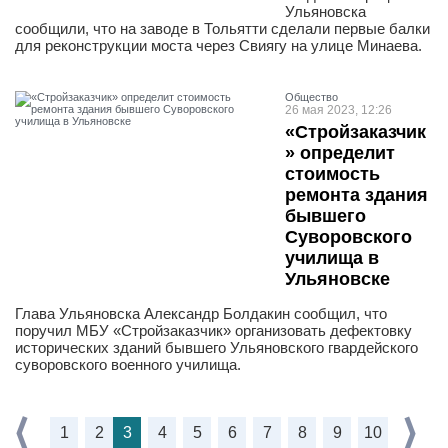
Ульяновска
сообщили, что на заводе в Тольятти сделали первые балки
для реконструкции моста через Свиягу на улице Минаева.
Общество
26 мая 2023, 12:26
«Стройзаказчик
» определит
стоимость
ремонта здания
бывшего
Суворовского
училища в
Ульяновске
Глава Ульяновска Александр Болдакин сообщил, что
поручил МБУ «Стройзаказчик» организовать дефектовку
исторических зданий бывшего Ульяновского гвардейского
суворовского военного училища.
1
2
3
4
5
6
7
8
9
10