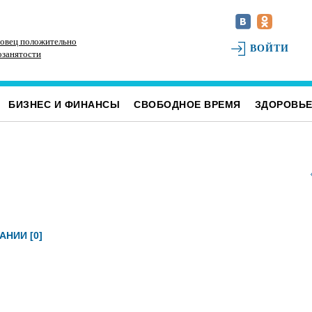
овец положительно
Наше наследие: история первых «небоскрёбов»
РТ
ВОЙТИ
озанятости
Ульяновска
БИЗНЕС И ФИНАНСЫ
СВОБОДНОЕ ВРЕМЯ
ЗДОРОВЬ
АНИИ [0]