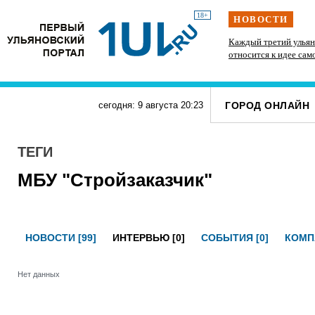
18+
НОВОСТИ
» силачи
В Госдуме предложили выдавать корм и лежанки
Каждый третий ульян
тупит
людям, забравшим животных из приюта
относится к идее сам
ГОРОД ОНЛАЙН
сегодня: 9 августа
20
:
23
ТЕГИ
МБУ "Стройзаказчик"
НОВОСТИ [99]
ИНТЕРВЬЮ [0]
СОБЫТИЯ [0]
КОМП
Нет данных