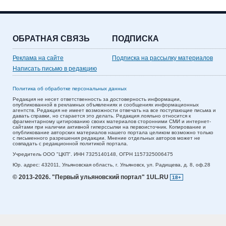
ОБРАТНАЯ СВЯЗЬ
ПОДПИСКА
Реклама на сайте
Подписка на рассылку материалов
Написать письмо в редакцию
Политика об обработке персональных данных
Редакция не несет ответственность за достоверность информации,
опубликованной в рекламных объявлениях и сообщениях информационных
агентств. Редакция не имеет возможности отвечать на все поступающие письма и
давать справки, но старается это делать. Редакция лояльно относится к
фрагментарному цитированию своих материалов сторонними СМИ и интернет-
сайтами при наличии активной гиперссылки на первоисточник. Копирование и
опубликование авторских материалов нашего портала целиком возможно только
с письменного разрешения редакции. Мнение отдельных авторов может не
совпадать с редакционной политикой портала.
Учредитель ООО "ЦКП". ИНН 7325140148, ОГРН 1157325006475
Юр. адрес:
432011,
Ульяновская область,
г. Ульяновск,
ул. Радищева, д. 8, оф.28
© 2013-2026.
"Первый ульяновский портал" 1UL.RU
18+