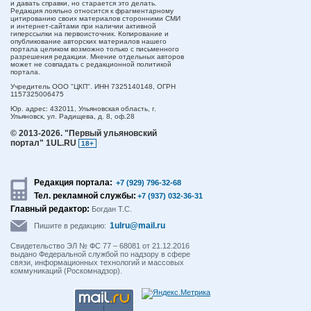
и давать справки, но старается это делать.
Редакция лояльно относится к фрагментарному
цитированию своих материалов сторонними СМИ
и интернет-сайтами при наличии активной
гиперссылки на первоисточник. Копирование и
опубликование авторских материалов нашего
портала целиком возможно только с письменного
разрешения редакции. Мнение отдельных авторов
может не совпадать с редакционной политикой
портала.
Учредитель ООО "ЦКП". ИНН 7325140148, ОГРН
1157325006475
Юр. адрес:
432011,
Ульяновская область,
г.
Ульяновск,
ул. Радищева, д. 8, оф.28
© 2013-2026.
"Первый ульяновский
портал" 1UL.RU
18+
Редакция портала:
+7 (929) 796-32-68
Тел. рекламной службы:
+7 (937) 032-36-31
Главный редактор:
Богдан Т.С.
1ulru@mail.ru
Пишите в редакцию:
Свидетельство ЭЛ № ФС 77 – 68081 от 21.12.2016
выдано Федеральной службой по надзору в сфере
связи, информационных технологий и массовых
коммуникаций (Роскомнадзор).