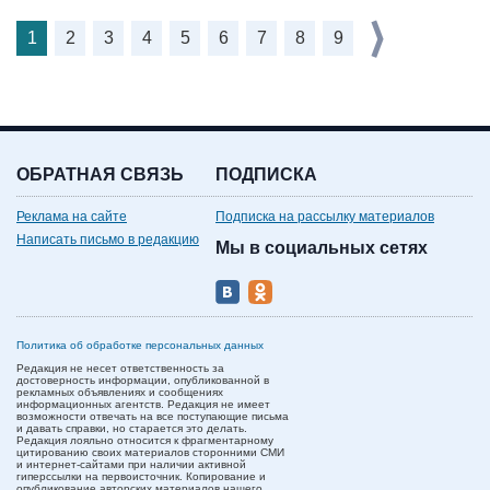
1
2
3
4
5
6
7
8
9
ОБРАТНАЯ СВЯЗЬ
ПОДПИСКА
Реклама на сайте
Подписка на рассылку материалов
Написать письмо в редакцию
Мы в социальных сетях
Политика об обработке персональных данных
Редакция не несет ответственность за
достоверность информации, опубликованной в
рекламных объявлениях и сообщениях
информационных агентств. Редакция не имеет
возможности отвечать на все поступающие письма
и давать справки, но старается это делать.
Редакция лояльно относится к фрагментарному
цитированию своих материалов сторонними СМИ
и интернет-сайтами при наличии активной
гиперссылки на первоисточник. Копирование и
опубликование авторских материалов нашего