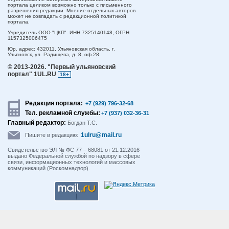
портала целиком возможно только с письменного
разрешения редакции. Мнение отдельных авторов
может не совпадать с редакционной политикой
портала.
Учредитель ООО "ЦКП". ИНН 7325140148, ОГРН
1157325006475
Юр. адрес:
432011,
Ульяновская область,
г.
Ульяновск,
ул. Радищева, д. 8, оф.28
© 2013-2026.
"Первый ульяновский
портал" 1UL.RU
18+
Редакция портала:
+7 (929) 796-32-68
Тел. рекламной службы:
+7 (937) 032-36-31
Главный редактор:
Богдан Т.С.
1ulru@mail.ru
Пишите в редакцию:
Свидетельство ЭЛ № ФС 77 – 68081 от 21.12.2016
выдано Федеральной службой по надзору в сфере
связи, информационных технологий и массовых
коммуникаций (Роскомнадзор).