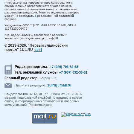
гиперссылки на первоисточник. Копирование и
опубликование авторских материалов нашего
портала целиком возможно только с письменного
разрешения редакции. Мнение отдельных авторов
может не совпадать с редакционной политикой
портала.
Учредитель ООО "ЦКП". ИНН 7325140148, ОГРН
1157325006475
Юр. адрес:
432011,
Ульяновская область,
г.
Ульяновск,
ул. Радищева, д. 8, оф.28
© 2013-2026.
"Первый ульяновский
портал" 1UL.RU
18+
Редакция портала:
+7 (929) 796-32-68
Тел. рекламной службы:
+7 (937) 032-36-31
Главный редактор:
Богдан Т.С.
1ulru@mail.ru
Пишите в редакцию:
Свидетельство ЭЛ № ФС 77 – 68081 от 21.12.2016
выдано Федеральной службой по надзору в сфере
связи, информационных технологий и массовых
коммуникаций (Роскомнадзор).