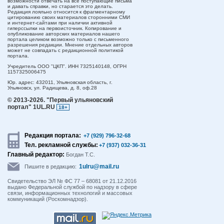
возможности отвечать на все поступающие письма
и давать справки, но старается это делать.
Редакция лояльно относится к фрагментарному
цитированию своих материалов сторонними СМИ
и интернет-сайтами при наличии активной
гиперссылки на первоисточник. Копирование и
опубликование авторских материалов нашего
портала целиком возможно только с письменного
разрешения редакции. Мнение отдельных авторов
может не совпадать с редакционной политикой
портала.
Учредитель ООО "ЦКП". ИНН 7325140148, ОГРН
1157325006475
Юр. адрес:
432011,
Ульяновская область,
г.
Ульяновск,
ул. Радищева, д. 8, оф.28
© 2013-2026.
"Первый ульяновский
портал" 1UL.RU
18+
Редакция портала:
+7 (929) 796-32-68
Тел. рекламной службы:
+7 (937) 032-36-31
Главный редактор:
Богдан Т.С.
1ulru@mail.ru
Пишите в редакцию:
Свидетельство ЭЛ № ФС 77 – 68081 от 21.12.2016
выдано Федеральной службой по надзору в сфере
связи, информационных технологий и массовых
коммуникаций (Роскомнадзор).