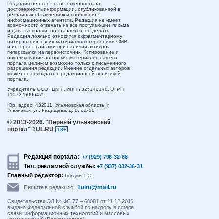
Редакция не несет ответственность за
достоверность информации, опубликованной в
рекламных объявлениях и сообщениях
информационных агентств. Редакция не имеет
возможности отвечать на все поступающие письма
и давать справки, но старается это делать.
Редакция лояльно относится к фрагментарному
цитированию своих материалов сторонними СМИ
и интернет-сайтами при наличии активной
гиперссылки на первоисточник. Копирование и
опубликование авторских материалов нашего
портала целиком возможно только с письменного
разрешения редакции. Мнение отдельных авторов
может не совпадать с редакционной политикой
портала.
Учредитель ООО "ЦКП". ИНН 7325140148, ОГРН
1157325006475
Юр. адрес:
432011,
Ульяновская область,
г.
Ульяновск,
ул. Радищева, д. 8, оф.28
© 2013-2026.
"Первый ульяновский
портал" 1UL.RU
18+
Редакция портала:
+7 (929) 796-32-68
Тел. рекламной службы:
+7 (937) 032-36-31
Главный редактор:
Богдан Т.С.
1ulru@mail.ru
Пишите в редакцию:
Свидетельство ЭЛ № ФС 77 – 68081 от 21.12.2016
выдано Федеральной службой по надзору в сфере
связи, информационных технологий и массовых