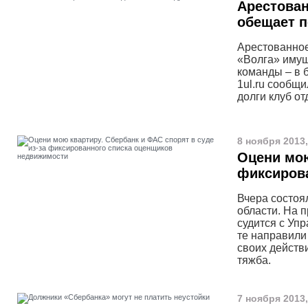
Арестован
обещает п
Арестованное
«Волга» имущ
команды – в 
1ul.ru сообщи
долги клуб от
8 ноября 2013,
Оцени мою
фиксиров
Вчера состоя
области. На 
судится с Уп
те направили
своих действ
тяжба.
7 ноября 2013,