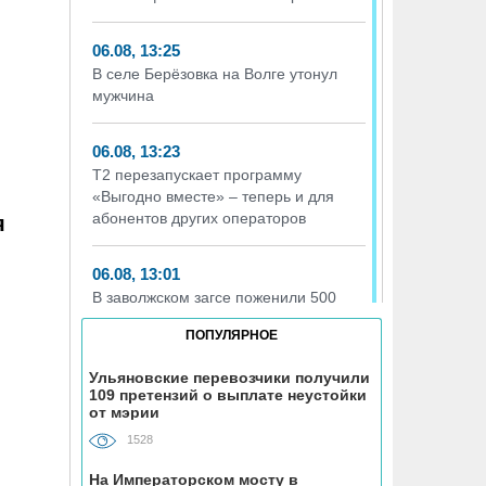
06.08, 13:25
В селе Берёзовка на Волге утонул
мужчина
06.08, 13:23
Т2 перезапускает программу
«Выгодно вместе» – теперь и для
абонентов других операторов
я
06.08, 13:01
В заволжском загсе поженили 500
пар
ПОПУЛЯРНОЕ
06.08, 12:29
Ульяновские перевозчики получили
109 претензий о выплате неустойки
Ульяновский зоопарк примет излишки
от мэрии
овощей и фруктов у дачников
1528
06.08, 12:00
На Императорском мосту в