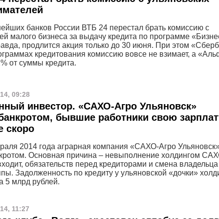
имателей
нейших банков России ВТБ 24 перестал брать комиссию с
ей малого бизнеса за выдачу кредита по программе «Бизне
равда, продлится акция только до 30 июня. При этом «Сбер
ограммах кредитования комиссию вовсе не взимает, а «Аль
2% от суммы кредита.
14, 09:28
нный инвестор. «САХО-Агро Ульяновск»
банкротом, бывшие работники свою зарплат
е скоро
раля 2014 года аграрная компания «САХО-Агро Ульяновск
кротом. Основная причина – невыполнение холдингом САХ
входит, обязательств перед кредиторами и смена владельца
ппы. Задолженность по кредиту у ульяновской «дочки» холд
а 5 млрд рублей.
14, 11:27