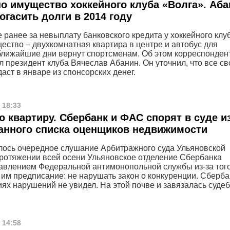
о имущество хоккейного клуба «Волга». Аба
огасить долги в 2014 году
 ранее за невыплату банковского кредита у хоккейного клу
ество – двухкомнатная квартира в центре и автобус для
ближайшие дни вернут спортсменам. Об этом корреспонден
л президент клуба Вячеслав Абанин. Он уточнил, что все св
даст в январе из спонсорских денег.
 18:33
 квартиру. Сбербанк и ФАС спорят в суде из
анного списка оценщиков недвижимости
лось очередное слушание Арбитражного суда Ульяновской
протяжении всей осени Ульяновское отделение Сбербанка
равлением Федеральной антимонопольной службы из-за того
 им предписание: не нарушать закон о конкуренции. Сберба
иях нарушений не увидел. На этой почве и завязалась суде
 14:58