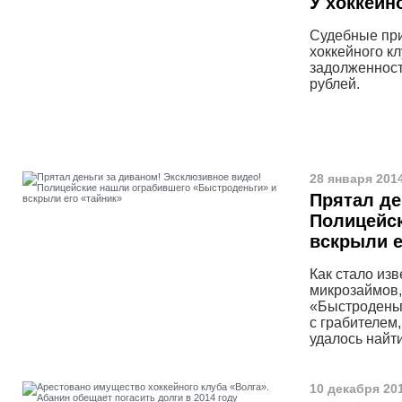
У хоккейн
Судебные при
хоккейного к
задолженност
рублей.
28 января 2014
Прятал де
Полицейск
вскрыли е
Как стало изв
микрозаймов,
«Быстроденьг
с грабителем
удалось найт
10 декабря 201