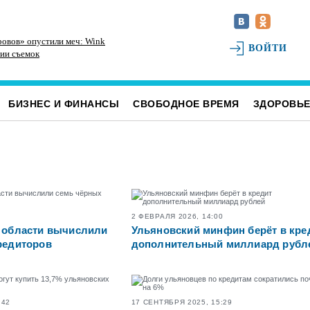
овов» опустили меч: Wink
В селе Берёзовка на Волге утонул мужчина
Т2
ВОЙТИ
нии съемок
– 
иала
БИЗНЕС И ФИНАНСЫ
СВОБОДНОЕ ВРЕМЯ
ЗДОРОВЬ
0
2 ФЕВРАЛЯ 2026, 14:00
 области вычислили
Ульяновский минфин берёт в кре
редиторов
дополнительный миллиард рубл
:42
17 СЕНТЯБРЯ 2025, 15:29