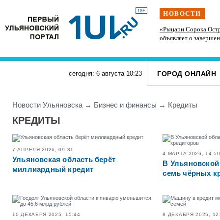
18+
НОВОСТИ
Жительницу Заволжья ограбил новый знакомый,
«Рыцари Сорока Остр
провожавший её домой после посиделок у
объявляет о заверше
подруги
фантастического сер
ГОРОД ОНЛАЙН
сегодня: 6 августа
10
:
23
Новости Ульяновска
→
Бизнес и финансы
→
Кредиты
КРЕДИТЫ
7 АПРЕЛЯ 2026, 09:31
4 МАРТА 2026, 14:5
Ульяновская область берёт
В Ульяновской
миллиардный кредит
семь чёрных к
10 ДЕКАБРЯ 2025, 15:44
8 ДЕКАБРЯ 2025, 12