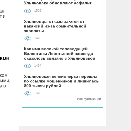
Ульяновске обновляют асфальт
Руководству «УльяновскФармации»
дали условные сроки и солидные
ан
1526
штрафы за мошенничество с
т и
«мёртвыми душами»
Ульяновцы отказываются от
вакансий из-за сомнительной
зарплаты
06.08, 11:29
1479
На Ульяновскую область надвигается
аномальная жара, которая отступит
Как имя великой телеведущей
Валентины Леонтьевой навсегда
после выходных
кон
оказалось связано с Ульяновской
областью
1464
06.08, 10:58
ском
Десяток населённых пунктов в
Ульяновская пенсионерка перешла
ными,
по ссылке мошенников и лишилась
Радищевском районе оставили без
800 тысяч рублей
вают
контроля качества питьевой воды
1370
Все публикации
06.08, 10:38
Ракетная опасность продержалась в
Ульяновской области почти полчаса
06.08, 10:00