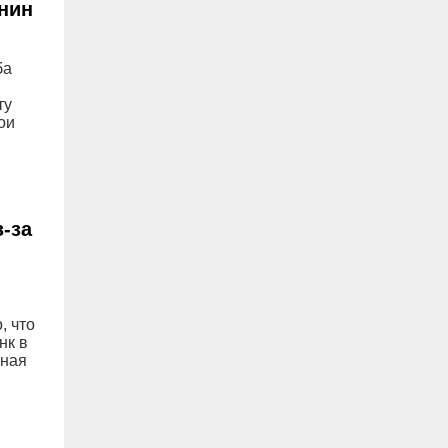
нин
05.08, 16:19
Ульяновский перевозчик похитил 950
тысяч рублей из областного бюджета
ба
по мошеннической схеме с
социальными проездными
ту
ои
05.08, 16:17
Т2 перезапускает программу
«Выгодно вместе» – теперь и для
абонентов других операторов
-за
, что
нк в
бная