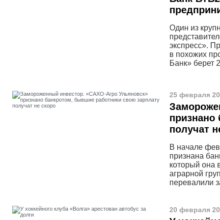
предприн
Один из круп
представител
экспресс». П
в похожих пр
Банк» берет 
25 февраля 20
Замороже
признано 
получат н
В начале фев
признана бан
который она 
аграрной гру
перевалили з
20 февраля 20