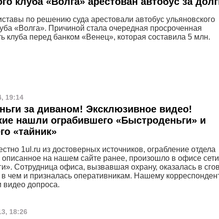
ого клуба «Волга» арестован автобус за долг
ставы по решению суда арестовали автобус ульяновского
луба «Волга». Причиной стала очередная просроченная
ь клуба перед банком «Венец», которая составила 5 млн.
, 19:14
ньги за диваном! Эксклюзивное видео!
ие нашли ограбившего «Быстроденьги» и
го «тайник»
естно 1ul.ru из достоверных источников, ограбление отдела
 описанное на нашем сайте ранее, произошло в офисе сети
и». Сотрудница офиса, вызвавшая охрану, оказалась в сго
, в чем и призналась оперативникам. Нашему корреспонден
и видео допроса.
3, 18:26