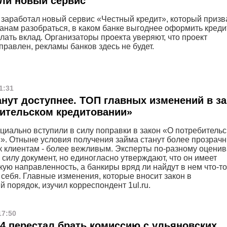
ли новый сервис
 заработал новый сервис «Честный кредит», который призв
анам разобраться, в каком банке выгоднее оформить креди
лать вклад. Организаторы проекта уверяют, что проект
правлен, рекламы банков здесь не будет.
1:31
нут доступнее. ТОП главных изменений в за
ительском кредитовании»
циально вступили в силу поправки в закон «О потребитель
». Отныне условия получения займа станут более прозрач
к клиентам - более вежливым. Эксперты по-разному оцени
 силу документ, но единогласно утверждают, что он имеет
кую направленность, а банкиры вряд ли найдут в нем что-то
 себя. Главные изменения, которые вносит закон в
 порядок, изучил корреспондент 1ul.ru.
17:50
4 перестал брать комиссию с ульяновских