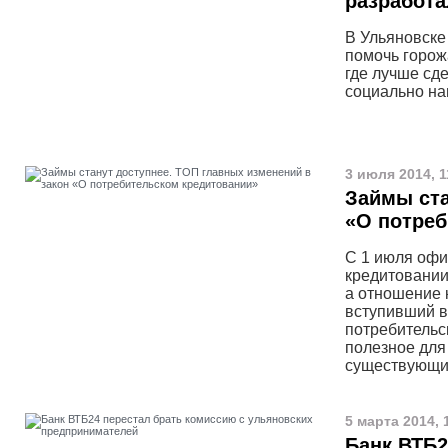
разработа
В Ульяновске
помочь горож
где лучше сде
социально на
3 июля 2014, 1
Займы ста
«О потреб
С 1 июля офи
кредитовании
а отношение 
вступивший в
потребительс
полезное для
существующий
5 марта 2014, 
Банк ВТБ2