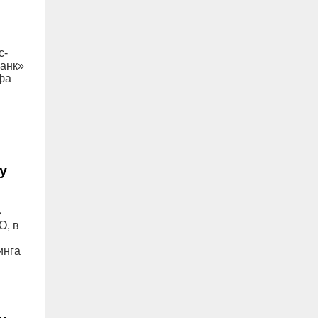
Ульяновские спасатели достали
палец подростка из детали
велосипеда
с-
банк»
06.08, 09:31
фа
Спустя восемь дет в ульяновский суд
вернули дело по 80 эпизодам
автоподстав в отношении 30
обвиняемых
у
06.08, 09:00
Раздеваться не надо. В ульяновской
тюрьме установили рентген-
»
оборудование для личного досмотра
О, в
06.08, 08:26
инга
В Ульяновской области почти удвоили
производство мяса и растительного
масла