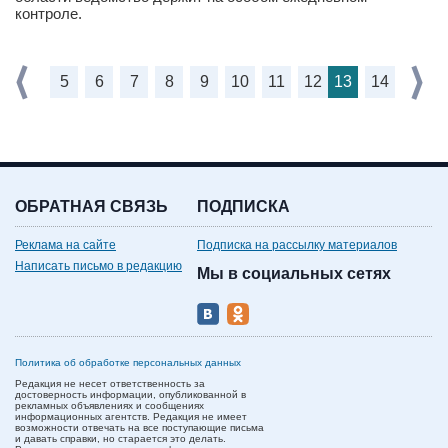
контроле.
5
6
7
8
9
10
11
12
13
14
ОБРАТНАЯ СВЯЗЬ
ПОДПИСКА
Реклама на сайте
Подписка на рассылку материалов
Написать письмо в редакцию
Мы в социальных сетях
Политика об обработке персональных данных
Редакция не несет ответственность за
достоверность информации, опубликованной в
рекламных объявлениях и сообщениях
информационных агентств. Редакция не имеет
возможности отвечать на все поступающие письма
и давать справки, но старается это делать.