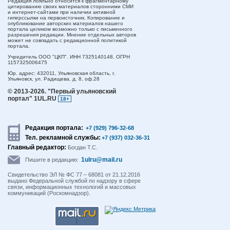
Редакция лояльно относится к фрагментарному
цитированию своих материалов сторонними СМИ
и интернет-сайтами при наличии активной
гиперссылки на первоисточник. Копирование и
опубликование авторских материалов нашего
портала целиком возможно только с письменного
разрешения редакции. Мнение отдельных авторов
может не совпадать с редакционной политикой
портала.
Учредитель ООО "ЦКП". ИНН 7325140148, ОГРН
1157325006475
Юр. адрес:
432011,
Ульяновская область,
г.
Ульяновск,
ул. Радищева, д. 8, оф.28
© 2013-2026.
"Первый ульяновский
портал" 1UL.RU
18+
Редакция портала:
+7 (929) 796-32-68
Тел. рекламной службы:
+7 (937) 032-36-31
Главный редактор:
Богдан Т.С.
1ulru@mail.ru
Пишите в редакцию:
Свидетельство ЭЛ № ФС 77 – 68081 от 21.12.2016
выдано Федеральной службой по надзору в сфере
связи, информационных технологий и массовых
коммуникаций (Роскомнадзор).