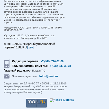
Редакция лояльно относится к фрагментарному
цитированию своих материалов сторонними СМИ
и интернет-сайтами при наличии активной
гиперссылки на первоисточник. Копирование и
опубликование авторских материалов нашего
портала целиком возможно только с письменного
разрешения редакции. Мнение отдельных авторов
может не совпадать с редакционной политикой
портала.
Учредитель ООО "ЦКП". ИНН 7325140148, ОГРН
1157325006475
Юр. адрес:
432011,
Ульяновская область,
г.
Ульяновск,
ул. Радищева, д. 8, оф.28
© 2013-2026.
"Первый ульяновский
портал" 1UL.RU
18+
Редакция портала:
+7 (929) 796-32-68
Тел. рекламной службы:
+7 (937) 032-36-31
Главный редактор:
Богдан Т.С.
1ulru@mail.ru
Пишите в редакцию:
Свидетельство ЭЛ № ФС 77 – 68081 от 21.12.2016
выдано Федеральной службой по надзору в сфере
связи, информационных технологий и массовых
коммуникаций (Роскомнадзор).