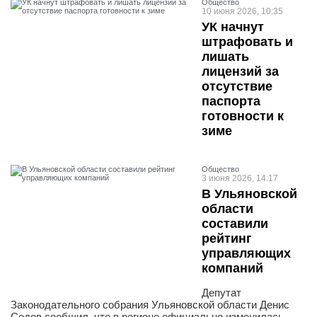
Общество
10 июня 2026, 10:35
УК начнут
штрафовать и
лишать
лицензий за
отсутствие
паспорта
готовности к
зиме
Общество
3 июня 2026, 14:17
В Ульяновской
области
составили
рейтинг
управляющих
компаний
Депутат
Законодательного собрания Ульяновской области Денис
Седов сообщил, что в регионе официально изменилась