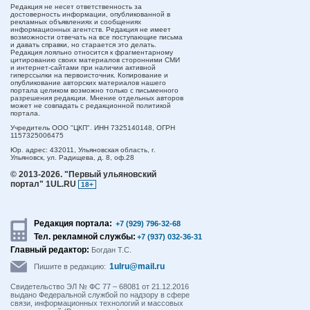
Редакция не несет ответственность за
достоверность информации, опубликованной в
рекламных объявлениях и сообщениях
информационных агентств. Редакция не имеет
возможности отвечать на все поступающие письма
и давать справки, но старается это делать.
Редакция лояльно относится к фрагментарному
цитированию своих материалов сторонними СМИ
и интернет-сайтами при наличии активной
гиперссылки на первоисточник. Копирование и
опубликование авторских материалов нашего
портала целиком возможно только с письменного
разрешения редакции. Мнение отдельных авторов
может не совпадать с редакционной политикой
портала.
Учредитель ООО "ЦКП". ИНН 7325140148, ОГРН
1157325006475
Юр. адрес:
432011,
Ульяновская область,
г.
Ульяновск,
ул. Радищева, д. 8, оф.28
© 2013-2026.
"Первый ульяновский
портал" 1UL.RU
18+
Редакция портала:
+7 (929) 796-32-68
Тел. рекламной службы:
+7 (937) 032-36-31
Главный редактор:
Богдан Т.С.
1ulru@mail.ru
Пишите в редакцию:
Свидетельство ЭЛ № ФС 77 – 68081 от 21.12.2016
выдано Федеральной службой по надзору в сфере
связи, информационных технологий и массовых