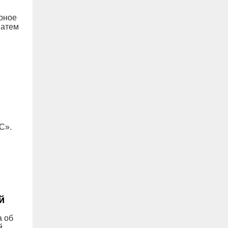
рное
Затем
С».
й
а об
й