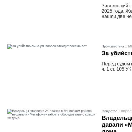
Заволжский с
2025 года. Ж
нашли две не
1 ап
Проиcшествия
За убийст
Перед судом 
ч. 1 ст. 105 
1 апрел
Общество
Владельцы
давали «М
дома