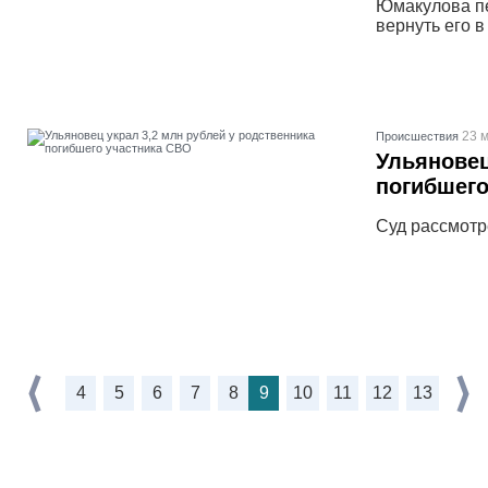
Юмакулова пе
вернуть его в
23 м
Проиcшествия
Ульяновец
погибшего
Суд рассмотр
4
5
6
7
8
9
10
11
12
13