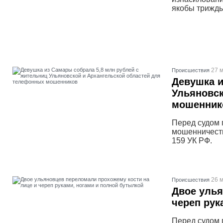
якобы трижды
27 м
Проиcшествия
Девушка и
Ульяновск
мошенник
Перед судом 
мошенничеств
159 УК РФ.
26 м
Проиcшествия
Двое улья
череп рук
Перед судом 