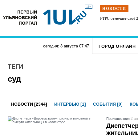
18+
НОВОСТИ
» силачи
Наше наследие: история первых «небоскрёбов»
РТРС отмечает своё 2
тупит
Ульяновска
ГОРОД ОНЛАЙН
сегодня: 8 августа
07
:
47
ТЕГИ
суд
НОВОСТИ [2344]
ИНТЕРВЬЮ [1]
СОБЫТИЯ [0]
КОМ
2 ап
Проиcшествия
Диспетчер
жительниц