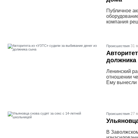
Публичное а
оборудование
компания реш
31 м
Проиcшествия
Авторитет
должника
Ленинский ра
отношении че
Ему вынесли 
27 м
Проиcшествия
Ульяновца
В Заволжском
изнасиловани