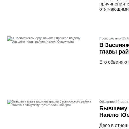
причинении т
отягчающими о
25 м
Проиcшествия
В Засвияж
главы ра
Его обвиняют
24 март
Общество
Бывшему 
Наилю Юм
Дело в отнош