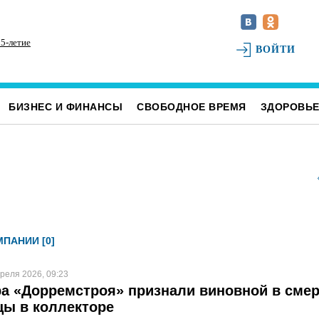
5-летие
На ульяновском фестивале «Наше время» силачи
На
ВОЙТИ
поднимут более 300 килограммов и выступит
Ул
казанская группа «Мураками»
БИЗНЕС И ФИНАНСЫ
СВОБОДНОЕ ВРЕМЯ
ЗДОРОВЬ
ПАНИИ [0]
реля 2026, 09:23
а «Дорремстроя» признали виновной в сме
ы в коллекторе