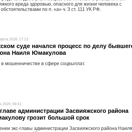
яжкого вреда здоровью, опасного для жизни человека с
бстоятельствами по п. «а» ч. 3 ст. 111 УК РФ.
арта 2026, 17:13
ском суде начался процесс по делу бывшег
йона Наиля Юмакулова
 в мошенничестве в сфере соцвыплат.
а 2026, 09:41
главе администрации Засвияжского района
акулову грозит большой срок
ении экс-главы администрации Засвияжского района Наил