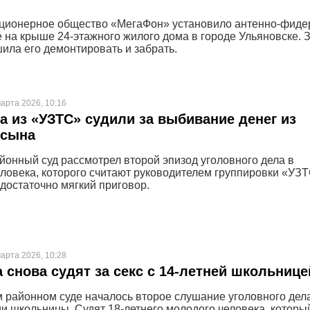
кционерное общество «МегаФон» установило антенно-фиде
 на крыше 24-этажного жилого дома в городе Ульяновске. 
ила его демонтировать и забрать.
арта 2026, 10:16
а из «УЗТС» судили за выбивание денег из
 сына
йонный суд рассмотрел второй эпизод уголовного дела в
ловека, которого считают руководителем группировки «УЗТ
достаточно мягкий приговор.
арта 2026, 10:28
 снова судят за секс с 14-летней школьнице
 районном суде началось второе слушание уголовного дел
и школьницы. Судят 18-летнего молодого человека, которы