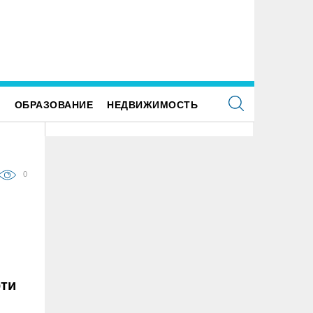
ше наследие: история первых «небоскрёбов»
ьяновска
Е
ОБРАЗОВАНИЕ
НЕДВИЖИМОСТЬ
0
рти