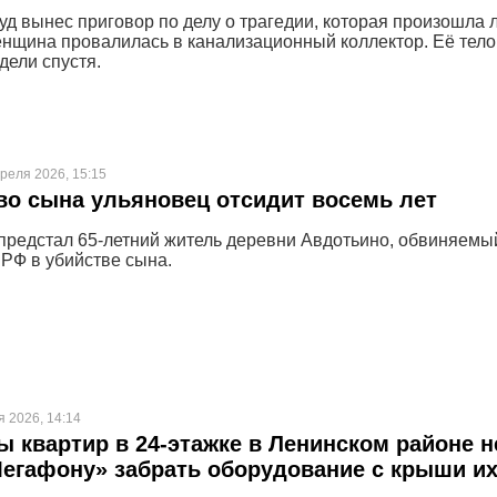
уд вынес приговор по делу о трагедии, которая произошла 
енщина провалилась в канализационный коллектор. Её тело
дели спустя.
реля 2026, 15:15
во сына ульяновец отсидит восемь лет
предстал 65-летний житель деревни Авдотьино, обвиняемы
УК РФ в убийстве сына.
я 2026, 14:14
 квартир в 24-этажке в Ленинском районе н
егафону» забрать оборудование с крыши и