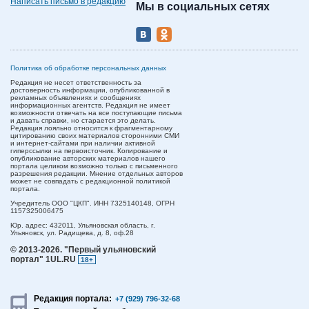
Написать письмо в редакцию
Мы в социальных сетях
Политика об обработке персональных данных
Редакция не несет ответственность за
достоверность информации, опубликованной в
рекламных объявлениях и сообщениях
информационных агентств. Редакция не имеет
возможности отвечать на все поступающие письма
и давать справки, но старается это делать.
Редакция лояльно относится к фрагментарному
цитированию своих материалов сторонними СМИ
и интернет-сайтами при наличии активной
гиперссылки на первоисточник. Копирование и
опубликование авторских материалов нашего
портала целиком возможно только с письменного
разрешения редакции. Мнение отдельных авторов
может не совпадать с редакционной политикой
портала.
Учредитель ООО "ЦКП". ИНН 7325140148, ОГРН
1157325006475
Юр. адрес:
432011,
Ульяновская область,
г.
Ульяновск,
ул. Радищева, д. 8, оф.28
© 2013-2026.
"Первый ульяновский
портал" 1UL.RU
18+
Редакция портала:
+7 (929) 796-32-68