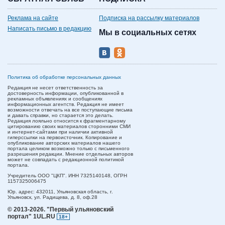
Реклама на сайте
Подписка на рассылку материалов
Написать письмо в редакцию
Мы в социальных сетях
Политика об обработке персональных данных
Редакция не несет ответственность за
достоверность информации, опубликованной в
рекламных объявлениях и сообщениях
информационных агентств. Редакция не имеет
возможности отвечать на все поступающие письма
и давать справки, но старается это делать.
Редакция лояльно относится к фрагментарному
цитированию своих материалов сторонними СМИ
и интернет-сайтами при наличии активной
гиперссылки на первоисточник. Копирование и
опубликование авторских материалов нашего
портала целиком возможно только с письменного
разрешения редакции. Мнение отдельных авторов
может не совпадать с редакционной политикой
портала.
Учредитель ООО "ЦКП". ИНН 7325140148, ОГРН
1157325006475
Юр. адрес:
432011,
Ульяновская область,
г.
Ульяновск,
ул. Радищева, д. 8, оф.28
© 2013-2026.
"Первый ульяновский
портал" 1UL.RU
18+