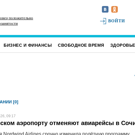
овец положительно
Наше наследие: история первых «небоскрёбов»
РТ
ВОЙТИ
озанятости
Ульяновска
БИЗНЕС И ФИНАНСЫ
СВОБОДНОЕ ВРЕМЯ
ЗДОРОВЬ
АНИИ [0]
26, 09:17
ском аэропорту отменяют авиарейсы в Соч
 Nordwind Airlines срочно изменила полётную программу.