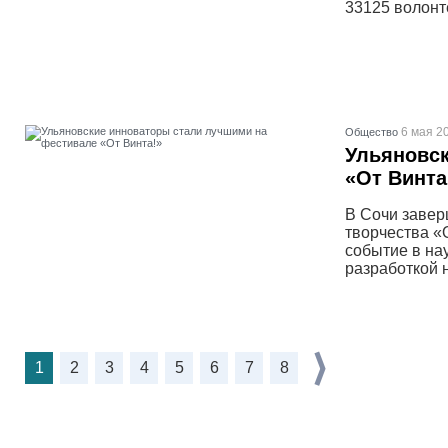
33125 волонт
6 мая 2
Общество
Ульяновс
«От Винта
В Сочи завер
творчества «О
событие в на
разработкой 
1
2
3
4
5
6
7
8