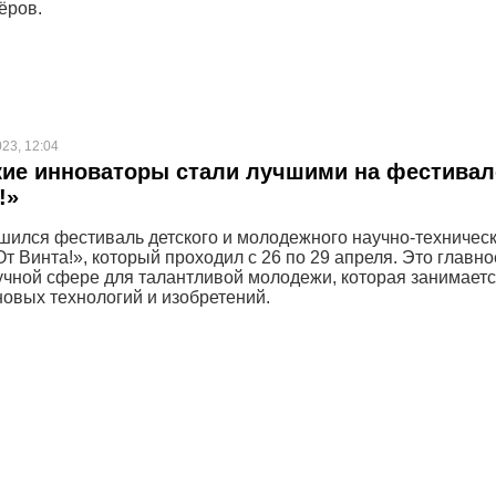
ёров.
023, 12:04
кие инноваторы стали лучшими на фестивал
!»
шился фестиваль детского и молодежного научно-техничес
т Винта!», который проходил с 26 по 29 апреля. Это главно
учной сфере для талантливой молодежи, которая занимает
новых технологий и изобретений.