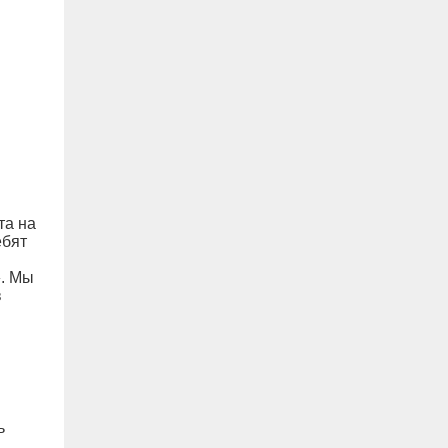
та на
ебят
». Мы
в
ь