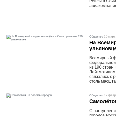
Рейсы в Сочи
авиакомпания
10 март
Общество
На Всеми
ульяновц
Всемирный фе
федеральной 
из 190 стран.
Лейтмотивом 
связались с 
столь масшт
17 февр
Общество
Самолётом
С наступлени
городов Росс