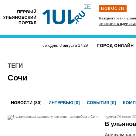
18+
НОВОСТИ
» силачи
В Госдуме предложили выдавать корм и лежанки
Каждый третий ульян
тупит
людям, забравшим животных из приюта
относится к идее сам
ГОРОД ОНЛАЙН
сегодня: 8 августа
17
:
29
ТЕГИ
Сочи
НОВОСТИ [80]
ИНТЕРВЬЮ [0]
СОБЫТИЯ [0]
КОМП
29 июня 20
Туризм
В ульянов
Авиакомпания