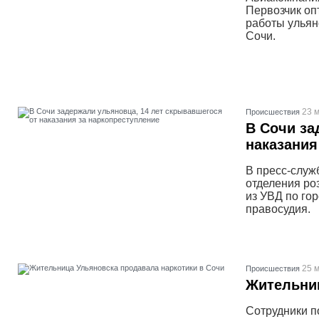
Первозчик оп
работы ульян
Сочи.
23 м
Проиcшествия
В Сочи за
наказания
В пресс-служ
отделения ро
из УВД по го
правосудия.
25 м
Проиcшествия
Жительниц
Сотрудники п