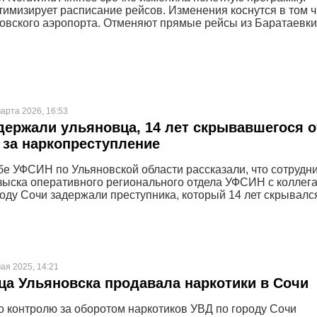
тимизирует расписание рейсов. Изменения коснутся в том 
овского аэропорта. Отменяют прямые рейсы из Баратаевки
арта 2026, 16:53
держали ульяновца, 14 лет скрывавшегося о
 за наркопреступление
бе УФСИН по Ульяновской области рассказали, что сотрудн
зыска оперативного регионального отдела УФСИН с коллег
роду Сочи задержали преступника, который 14 лет скрывалс
ая 2025, 14:21
а Ульяновска продавала наркотики в Сочи
о контролю за оборотом наркотиков УВД по городу Сочи