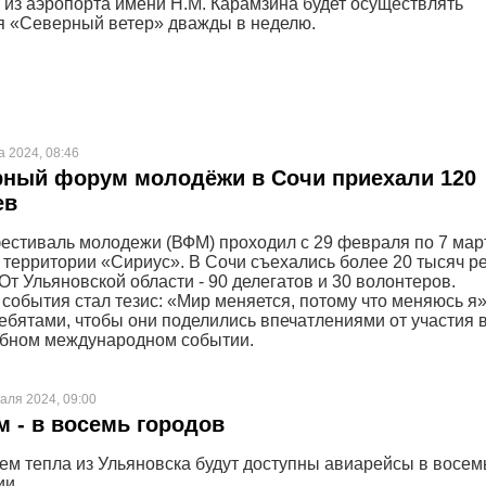
 из аэропорта имени Н.М. Карамзина будет осуществлять
 «Северный ветер» дважды в неделю.
а 2024, 08:46
рный форум молодёжи в Сочи приехали 120
ев
стиваль молодежи (ВФМ) проходил с 29 февраля по 7 мар
территории «Сириус». В Сочи съехались более 20 тысяч р
 От Ульяновской области - 90 делегатов и 30 волонтеров.
события стал тезис: «Мир меняется, потому что меняюсь я
ребятами, чтобы они поделились впечатлениями от участия 
абном международном событии.
аля 2024, 09:00
 - в восемь городов
ем тепла из Ульяновска будут доступны авиарейсы в восем
ии.