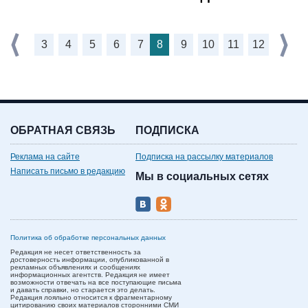
3
4
5
6
7
8
9
10
11
12
ОБРАТНАЯ СВЯЗЬ
ПОДПИСКА
Реклама на сайте
Подписка на рассылку материалов
Написать письмо в редакцию
Мы в социальных сетях
Политика об обработке персональных данных
Редакция не несет ответственность за
достоверность информации, опубликованной в
рекламных объявлениях и сообщениях
информационных агентств. Редакция не имеет
возможности отвечать на все поступающие письма
и давать справки, но старается это делать.
Редакция лояльно относится к фрагментарному
цитированию своих материалов сторонними СМИ