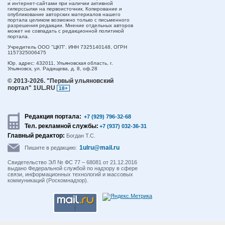
и интернет-сайтами при наличии активной
гиперссылки на первоисточник. Копирование и
опубликование авторских материалов нашего
портала целиком возможно только с письменного
разрешения редакции. Мнение отдельных авторов
может не совпадать с редакционной политикой
портала.
Учредитель ООО "ЦКП". ИНН 7325140148, ОГРН
1157325006475
Юр. адрес:
432011,
Ульяновская область,
г.
Ульяновск,
ул. Радищева, д. 8, оф.28
© 2013-2026.
"Первый ульяновский
портал" 1UL.RU
18+
Редакция портала:
+7 (929) 796-32-68
Тел. рекламной службы:
+7 (937) 032-36-31
Главный редактор:
Богдан Т.С.
1ulru@mail.ru
Пишите в редакцию:
Свидетельство ЭЛ № ФС 77 – 68081 от 21.12.2016
выдано Федеральной службой по надзору в сфере
связи, информационных технологий и массовых
коммуникаций (Роскомнадзор).