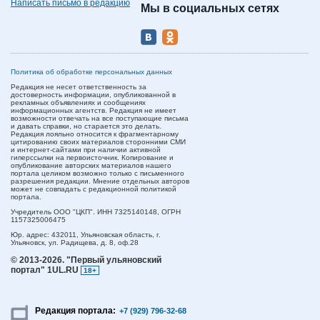
Написать письмо в редакцию
Мы в социальных сетях
Политика об обработке персональных данных
Редакция не несет ответственность за
достоверность информации, опубликованной в
рекламных объявлениях и сообщениях
информационных агентств. Редакция не имеет
возможности отвечать на все поступающие письма
и давать справки, но старается это делать.
Редакция лояльно относится к фрагментарному
цитированию своих материалов сторонними СМИ
и интернет-сайтами при наличии активной
гиперссылки на первоисточник. Копирование и
опубликование авторских материалов нашего
портала целиком возможно только с письменного
разрешения редакции. Мнение отдельных авторов
может не совпадать с редакционной политикой
портала.
Учредитель ООО "ЦКП". ИНН 7325140148, ОГРН
1157325006475
Юр. адрес:
432011,
Ульяновская область,
г.
Ульяновск,
ул. Радищева, д. 8, оф.28
© 2013-2026.
"Первый ульяновский
портал" 1UL.RU
18+
Редакция портала:
+7 (929) 796-32-68