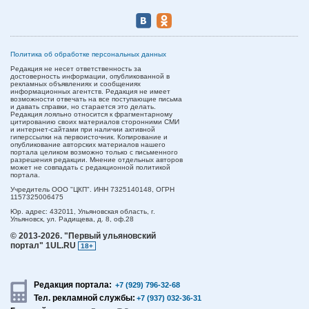
Политика об обработке персональных данных
Редакция не несет ответственность за
достоверность информации, опубликованной в
рекламных объявлениях и сообщениях
информационных агентств. Редакция не имеет
возможности отвечать на все поступающие письма
и давать справки, но старается это делать.
Редакция лояльно относится к фрагментарному
цитированию своих материалов сторонними СМИ
и интернет-сайтами при наличии активной
гиперссылки на первоисточник. Копирование и
опубликование авторских материалов нашего
портала целиком возможно только с письменного
разрешения редакции. Мнение отдельных авторов
может не совпадать с редакционной политикой
портала.
Учредитель ООО "ЦКП". ИНН 7325140148, ОГРН
1157325006475
Юр. адрес:
432011,
Ульяновская область,
г.
Ульяновск,
ул. Радищева, д. 8, оф.28
© 2013-2026.
"Первый ульяновский
портал" 1UL.RU
18+
Редакция портала:
+7 (929) 796-32-68
Тел. рекламной службы:
+7 (937) 032-36-31