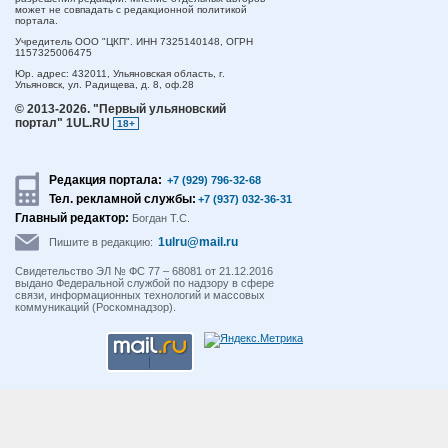
может не совпадать с редакционной политикой
портала.
Учредитель ООО "ЦКП". ИНН 7325140148, ОГРН
1157325006475
Юр. адрес:
432011,
Ульяновская область,
г.
Ульяновск,
ул. Радищева, д. 8, оф.28
© 2013-2026.
"Первый ульяновский
портал" 1UL.RU
18+
Редакция портала:
+7 (929) 796-32-68
Тел. рекламной службы:
+7 (937) 032-36-31
Главный редактор:
Богдан Т.С.
1ulru@mail.ru
Пишите в редакцию:
Свидетельство ЭЛ № ФС 77 – 68081 от 21.12.2016
выдано Федеральной службой по надзору в сфере
связи, информационных технологий и массовых
коммуникаций (Роскомнадзор).