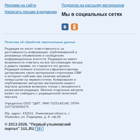
Реклама на сайте
Подписка на рассылку материалов
Написать письмо в редакцию
Мы в социальных сетях
Политика об обработке персональных данных
Редакция не несет ответственность за
достоверность информации, опубликованной в
рекламных объявлениях и сообщениях
информационных агентств. Редакция не имеет
возможности отвечать на все поступающие письма
и давать справки, но старается это делать.
Редакция лояльно относится к фрагментарному
цитированию своих материалов сторонними СМИ
и интернет-сайтами при наличии активной
гиперссылки на первоисточник. Копирование и
опубликование авторских материалов нашего
портала целиком возможно только с письменного
разрешения редакции. Мнение отдельных авторов
может не совпадать с редакционной политикой
портала.
Учредитель ООО "ЦКП". ИНН 7325140148, ОГРН
1157325006475
Юр. адрес:
432011,
Ульяновская область,
г.
Ульяновск,
ул. Радищева, д. 8, оф.28
© 2013-2026.
"Первый ульяновский
портал" 1UL.RU
18+