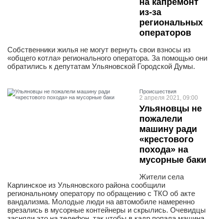
на капремонт
из-за
региональных
операторов
Собственники жилья не могут вернуть свои взносы из
«общего котла» регионального оператора. За помощью они
обратились к депутатам Ульяновской Городской Думы.
Проиcшествия
2 апреля 2021, 09:00
Ульяновцы не
пожалели
машину ради
«крестового
похода» на
мусорные баки
Жители села
Карлинское из Ульяновского района сообщили
региональному оператору по обращению с ТКО об акте
вандализма. Молодые люди на автомобиле намеренно
врезались в мусорные контейнеры и скрылись. Очевидцы
засняли это на телефон, так чтобы в кадр попала машина