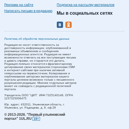
Реклама на сайте
Подписка на рассылку материалов
Написать письмо в редакцию
Мы в социальных сетях
Политика об обработке персональных данных
Редакция не несет ответственность за
достоверность информации, опубликованной в
рекламных объявлениях и сообщениях
информационных агентств. Редакция не имеет
возможности отвечать на все поступающие письма
и давать справки, но старается это делать.
Редакция лояльно относится к фрагментарному
цитированию своих материалов сторонними СМИ
и интернет-сайтами при наличии активной
гиперссылки на первоисточник. Копирование и
опубликование авторских материалов нашего
портала целиком возможно только с письменного
разрешения редакции. Мнение отдельных авторов
может не совпадать с редакционной политикой
портала.
Учредитель ООО "ЦКП". ИНН 7325140148, ОГРН
1157325006475
Юр. адрес:
432011,
Ульяновская область,
г.
Ульяновск,
ул. Радищева, д. 8, оф.28
© 2013-2026.
"Первый ульяновский
портал" 1UL.RU
18+