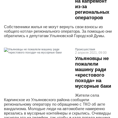
на капремонт
из-за
региональных
операторов
Собственники жилья не могут вернуть свои взносы из
«общего котла» регионального оператора. За помощью они
обратились к депутатам Ульяновской Городской Думы.
Проиcшествия
2 апреля 2021, 09:00
Ульяновцы не
пожалели
машину ради
«крестового
похода» на
мусорные баки
Жители села
Карлинское из Ульяновского района сообщили
региональному оператору по обращению с ТКО об акте
вандализма. Молодые люди на автомобиле намеренно
врезались в мусорные контейнеры и скрылись. Очевидцы
засняли это на телефон, так чтобы в кадр попала машина