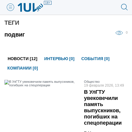
18+
ТЕГИ
0
подвиг
НОВОСТИ [12]
ИНТЕРВЬЮ [0]
СОБЫТИЯ [0]
КОМПАНИИ [0]
Общество
19 февраля 2026, 13:49
В УлГТУ
увековечили
память
выпускников,
погибших на
спецоперации