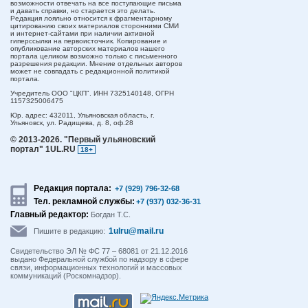
возможности отвечать на все поступающие письма
и давать справки, но старается это делать.
Редакция лояльно относится к фрагментарному
цитированию своих материалов сторонними СМИ
и интернет-сайтами при наличии активной
гиперссылки на первоисточник. Копирование и
опубликование авторских материалов нашего
портала целиком возможно только с письменного
разрешения редакции. Мнение отдельных авторов
может не совпадать с редакционной политикой
портала.
Учредитель ООО "ЦКП". ИНН 7325140148, ОГРН
1157325006475
Юр. адрес:
432011,
Ульяновская область,
г.
Ульяновск,
ул. Радищева, д. 8, оф.28
© 2013-2026.
"Первый ульяновский
портал" 1UL.RU
18+
Редакция портала:
+7 (929) 796-32-68
Тел. рекламной службы:
+7 (937) 032-36-31
Главный редактор:
Богдан Т.С.
1ulru@mail.ru
Пишите в редакцию:
Свидетельство ЭЛ № ФС 77 – 68081 от 21.12.2016
выдано Федеральной службой по надзору в сфере
связи, информационных технологий и массовых
коммуникаций (Роскомнадзор).