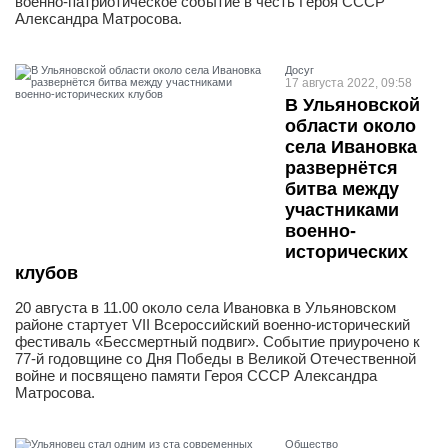
военно-патриотическое событие в честь Героя СССР
Александра Матросова.
Досуг
17 августа 2022, 09:58
В Ульяновской
области около
села Ивановка
развернётся
битва между
участниками
военно-
исторических
клубов
20 августа в 11.00 около села Ивановка в Ульяновском
районе стартует VII Всероссийский военно-исторический
фестиваль «Бессмертный подвиг». Событие приурочено к
77-й годовщине со Дня Победы в Великой Отечественной
войне и посвящено памяти Героя СССР Александра
Матросова.
Общество