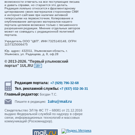
возможности отвечать на все поступающие письма
и давать справки, но старается это делать.
Редакция лояльно относится к фрагментарному
цитированию своих материалов сторонними СМИ
и интернет-сайтами при наличии активной
гиперссылки на первоисточник. Копирование и
опубликование авторских материалов нашего
портала целиком возможно только с письменного
разрешения редакции. Мнение отдельных авторов
может не совпадать с редакционной политикой
портала.
Учредитель ООО "ЦКП". ИНН 7325140148, ОГРН
1157325006475
Юр. адрес:
432011,
Ульяновская область,
г.
Ульяновск,
ул. Радищева, д. 8, оф.28
© 2013-2026.
"Первый ульяновский
портал" 1UL.RU
18+
Редакция портала:
+7 (929) 796-32-68
Тел. рекламной службы:
+7 (937) 032-36-31
Главный редактор:
Богдан Т.С.
1ulru@mail.ru
Пишите в редакцию:
Свидетельство ЭЛ № ФС 77 – 68081 от 21.12.2016
выдано Федеральной службой по надзору в сфере
связи, информационных технологий и массовых
коммуникаций (Роскомнадзор).