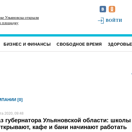
ке Ульяновска открыли
В Ульяновском районе благоустраивают место
До
ВОЙТИ
ю площадку
воинского захоронения
Ул
БИЗНЕС И ФИНАНСЫ
СВОБОДНОЕ ВРЕМЯ
ЗДОРОВЬ
ПАНИИ [0]
та 2020, 09:48
з губернатора Ульяновской области: школы
ткрывают, кафе и бани начинают работать