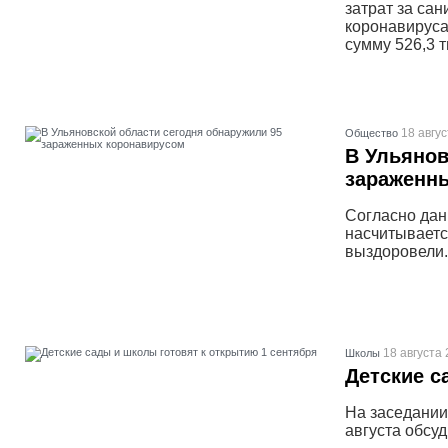
затрат за са
коронавируса
сумму 526,3 т
18 авгус
Общество
В Ульянов
зараженн
Согласно дан
насчитываетс
выздоровели.
18 августа 
Школы
Детские с
На заседании
августа обсу