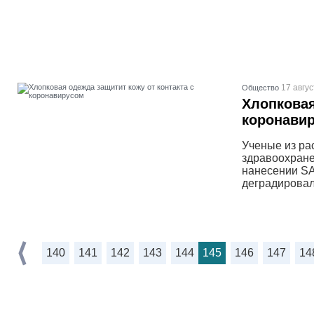
17 авгус
Общество
Хлопковая
коронави
Ученые из ра
здравоохране
нанесении SA
деградировал
140
141
142
143
144
145
146
147
14