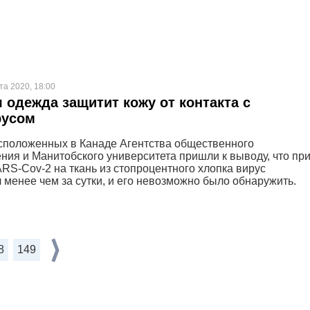
та 2020, 18:00
 одежда защитит кожу от контакта с
русом
сположенных в Канаде Агентства общественного
ния и Манитобского университета пришли к выводу, что пр
RS-Cov-2 на ткань из стопроцентного хлопка вирус
 менее чем за сутки, и его невозможно было обнаружить.
8
149