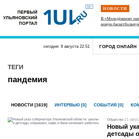
18+
НОВОСТИ
 спорт и
На участке проспекта Гая в Ульяновске
В «Молодёжном» пар
запретили остановку транспорта
новую баскетбольну
ГОРОД ОНЛАЙН
сегодня: 8 августа
22
:
51
ТЕГИ
пандемия
НОВОСТИ [1619]
ИНТЕРВЬЮ [0]
СОБЫТИЯ [0]
КОМ
21 авгус
Общество
Новый ука
детсады о