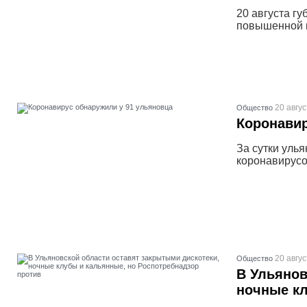
20 августа г
повышенной г
20 авгус
Общество
Коронавир
За сутки уль
коронавирусо
20 авгус
Общество
В Ульянов
ночные кл