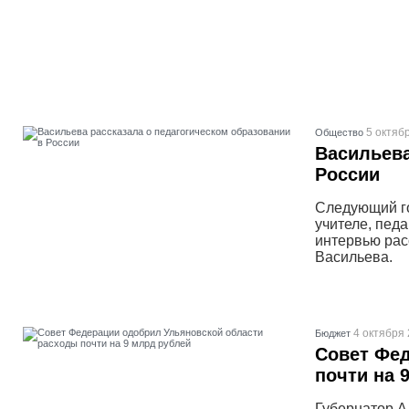
5 октяб
Общество
Васильева
России
Следующий го
учителе, пед
интервью рас
Васильева.
4 октября 
Бюджет
Совет Фед
почти на 
Губернатор А