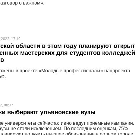
азговор о важном».
 2022, 17:19
ской области в этом году планируют откры
енных мастерских для студентов колледжей
ов
ложены в проекте «Молодые профессионалы» нацпроекта
е».
2, 08:37
ки выбирают ульяновские вузы
не университеты сейчас активно ведут приемные кампании,
вузы не стали исключением. По последним оценкам, 75%
планируют получить высшее образование в родном городе.