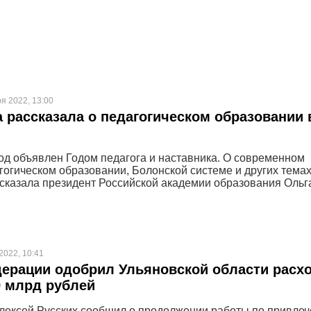
ря 2022, 13:00
 рассказала о педагогическом образовании 
д объявлен Годом педагога и наставника. О современном
агогическом образовании, Болонской системе и других темах
сказала президент Российской академии образования Ольг
2022, 10:41
ерации одобрил Ульяновской области расх
9 млрд рублей
лексей Русских сообщил о продолжении работы по привле