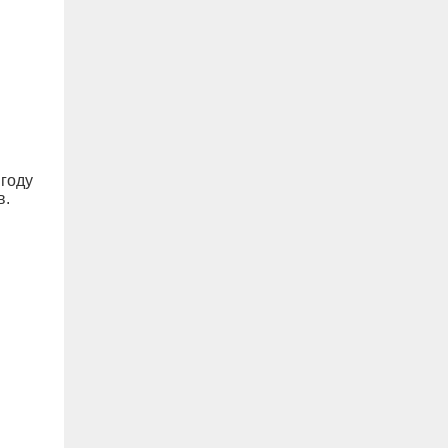
 году
в.