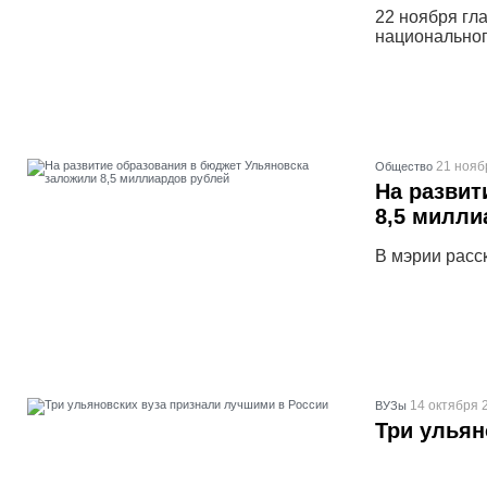
22 ноября гл
национальног
21 нояб
Общество
На развит
8,5 милли
В мэрии расск
14 октября 
ВУЗы
Три ульян