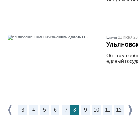
21 июня 20
Школы
Ульяновск
Об этом сооб
единый госуд
3
4
5
6
7
8
9
10
11
12