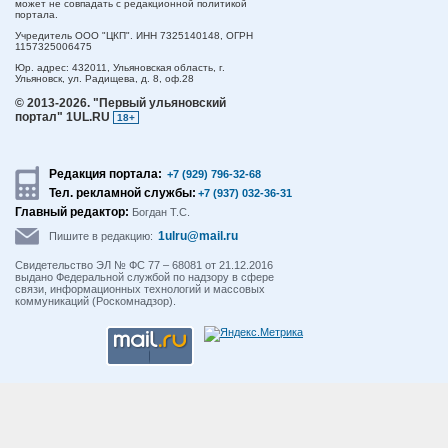
может не совпадать с редакционной политикой
портала.
Учредитель ООО "ЦКП". ИНН 7325140148, ОГРН
1157325006475
Юр. адрес:
432011,
Ульяновская область,
г.
Ульяновск,
ул. Радищева, д. 8, оф.28
© 2013-2026.
"Первый ульяновский
портал" 1UL.RU
18+
Редакция портала:
+7 (929) 796-32-68
Тел. рекламной службы:
+7 (937) 032-36-31
Главный редактор:
Богдан Т.С.
1ulru@mail.ru
Пишите в редакцию:
Свидетельство ЭЛ № ФС 77 – 68081 от 21.12.2016
выдано Федеральной службой по надзору в сфере
связи, информационных технологий и массовых
коммуникаций (Роскомнадзор).