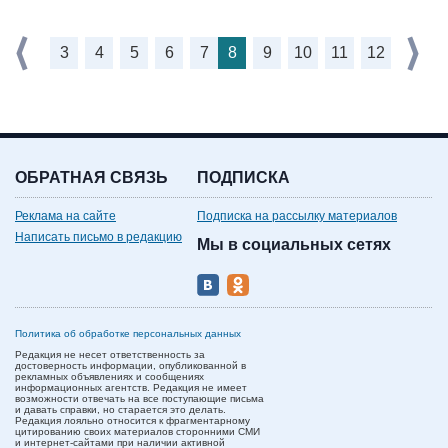
3
4
5
6
7
8
9
10
11
12
ОБРАТНАЯ СВЯЗЬ
ПОДПИСКА
Реклама на сайте
Подписка на рассылку материалов
Написать письмо в редакцию
Мы в социальных сетях
Политика об обработке персональных данных
Редакция не несет ответственность за
достоверность информации, опубликованной в
рекламных объявлениях и сообщениях
информационных агентств. Редакция не имеет
возможности отвечать на все поступающие письма
и давать справки, но старается это делать.
Редакция лояльно относится к фрагментарному
цитированию своих материалов сторонними СМИ
и интернет-сайтами при наличии активной