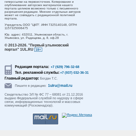
гиперссылки на первоисточник. Копирование и
опубликование авторских материалов нашего
портала целиком возможно только с письменного
разрешения редакции. Мнение отдельных авторов
может не совпадать с редакционной политикой
портала.
Учредитель ООО "ЦКП". ИНН 7325140148, ОГРН
1157325006475
Юр. адрес:
432011,
Ульяновская область,
г.
Ульяновск,
ул. Радищева, д. 8, оф.28
© 2013-2026.
"Первый ульяновский
портал" 1UL.RU
18+
Редакция портала:
+7 (929) 796-32-68
Тел. рекламной службы:
+7 (937) 032-36-31
Главный редактор:
Богдан Т.С.
1ulru@mail.ru
Пишите в редакцию:
Свидетельство ЭЛ № ФС 77 – 68081 от 21.12.2016
выдано Федеральной службой по надзору в сфере
связи, информационных технологий и массовых
коммуникаций (Роскомнадзор).