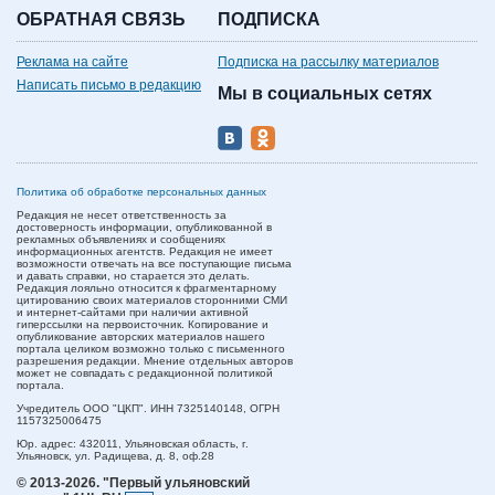
ОБРАТНАЯ СВЯЗЬ
ПОДПИСКА
Реклама на сайте
Подписка на рассылку материалов
Написать письмо в редакцию
Мы в социальных сетях
Политика об обработке персональных данных
Редакция не несет ответственность за
достоверность информации, опубликованной в
рекламных объявлениях и сообщениях
информационных агентств. Редакция не имеет
возможности отвечать на все поступающие письма
и давать справки, но старается это делать.
Редакция лояльно относится к фрагментарному
цитированию своих материалов сторонними СМИ
и интернет-сайтами при наличии активной
гиперссылки на первоисточник. Копирование и
опубликование авторских материалов нашего
портала целиком возможно только с письменного
разрешения редакции. Мнение отдельных авторов
может не совпадать с редакционной политикой
портала.
Учредитель ООО "ЦКП". ИНН 7325140148, ОГРН
1157325006475
Юр. адрес:
432011,
Ульяновская область,
г.
Ульяновск,
ул. Радищева, д. 8, оф.28
© 2013-2026.
"Первый ульяновский