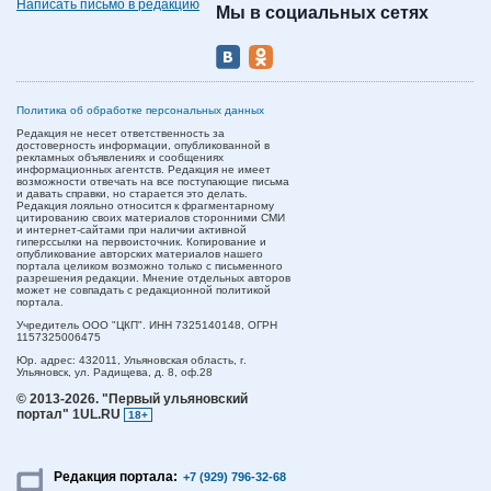
Написать письмо в редакцию
Мы в социальных сетях
Политика об обработке персональных данных
Редакция не несет ответственность за
достоверность информации, опубликованной в
рекламных объявлениях и сообщениях
информационных агентств. Редакция не имеет
возможности отвечать на все поступающие письма
и давать справки, но старается это делать.
Редакция лояльно относится к фрагментарному
цитированию своих материалов сторонними СМИ
и интернет-сайтами при наличии активной
гиперссылки на первоисточник. Копирование и
опубликование авторских материалов нашего
портала целиком возможно только с письменного
разрешения редакции. Мнение отдельных авторов
может не совпадать с редакционной политикой
портала.
Учредитель ООО "ЦКП". ИНН 7325140148, ОГРН
1157325006475
Юр. адрес:
432011,
Ульяновская область,
г.
Ульяновск,
ул. Радищева, д. 8, оф.28
© 2013-2026.
"Первый ульяновский
портал" 1UL.RU
18+
Редакция портала:
+7 (929) 796-32-68