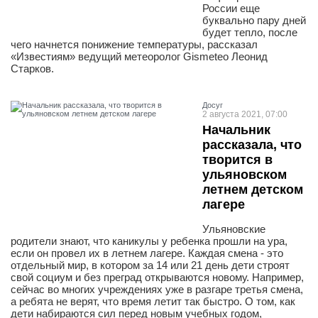
России еще
буквально пару дней
будет тепло, после
чего начнется понижение температуры, рассказал
«Известиям» ведущий метеоролог Gismeteo Леонид
Старков.
Досуг
2 августа 2021, 07:00
Начальник
рассказала, что
творится в
ульяновском
летнем детском
лагере
Ульяновские
родители знают, что каникулы у ребенка прошли на ура,
если он провел их в летнем лагере. Каждая смена - это
отдельный мир, в котором за 14 или 21 день дети строят
свой социум и без преград открываются новому. Например,
сейчас во многих учреждениях уже в разгаре третья смена,
а ребята не верят, что время летит так быстро. О том, как
дети набираются сил перед новым учебных годом,