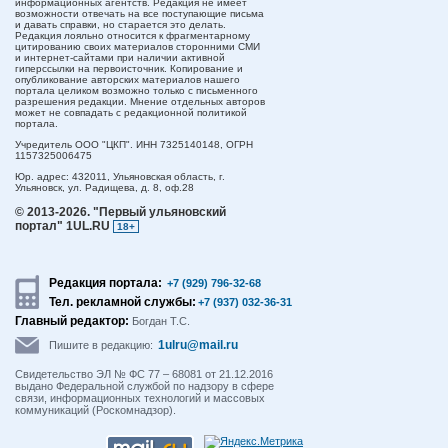
информационных агентств. Редакция не имеет
возможности отвечать на все поступающие письма
и давать справки, но старается это делать.
Редакция лояльно относится к фрагментарному
цитированию своих материалов сторонними СМИ
и интернет-сайтами при наличии активной
гиперссылки на первоисточник. Копирование и
опубликование авторских материалов нашего
портала целиком возможно только с письменного
разрешения редакции. Мнение отдельных авторов
может не совпадать с редакционной политикой
портала.
Учредитель ООО "ЦКП". ИНН 7325140148, ОГРН
1157325006475
Юр. адрес:
432011,
Ульяновская область,
г.
Ульяновск,
ул. Радищева, д. 8, оф.28
© 2013-2026.
"Первый ульяновский
портал" 1UL.RU
18+
Редакция портала:
+7 (929) 796-32-68
Тел. рекламной службы:
+7 (937) 032-36-31
Главный редактор:
Богдан Т.С.
1ulru@mail.ru
Пишите в редакцию:
Свидетельство ЭЛ № ФС 77 – 68081 от 21.12.2016
выдано Федеральной службой по надзору в сфере
связи, информационных технологий и массовых
коммуникаций (Роскомнадзор).