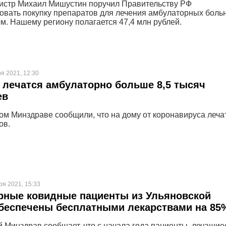
истр Михаил Мишустин поручил Правительству РФ
вать покупку препаратов для лечения амбулаторных боль
м. Нашему региону полагается 47,4 млн рублей.
ря 2021, 12:30
 лечатся амбулаторно больше 8,5 тысяч
ев
ом Минздраве сообщили, что на дому от коронавируса леча
ов.
ря 2021, 15:33
рные ковидные пациенты из Ульяновской
беспечены бесплатными лекарствами на 85
 Минздрав сообщает, что с начала года пациенты, лечащие