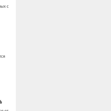
ных с
тся
%
ся от