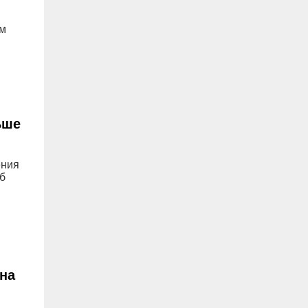
ам
ьше
ения
б
на