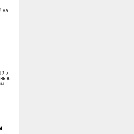
й на
19 в
еные.
ым
м