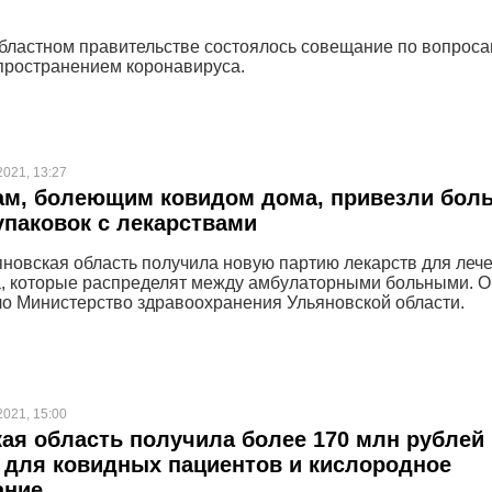
областном правительстве состоялось совещание по вопрос
пространением коронавируса.
2021, 13:27
ам, болеющим ковидом дома, привезли бол
упаковок с лекарствами
яновская область получила новую партию лекарств для леч
, которые распределят между амбулаторными больными. О
о Министерство здравоохранения Ульяновской области.
2021, 15:00
ая область получила более 170 млн рублей 
 для ковидных пациентов и кислородное
ание