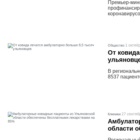
Премьер-мин
профинансиро
коронавирусо
1 октяб
Общество
От ковида
ульяновц
В региональн
8537 пациент
27 сентяб
Клиники
Амбулато
области о
Региональный