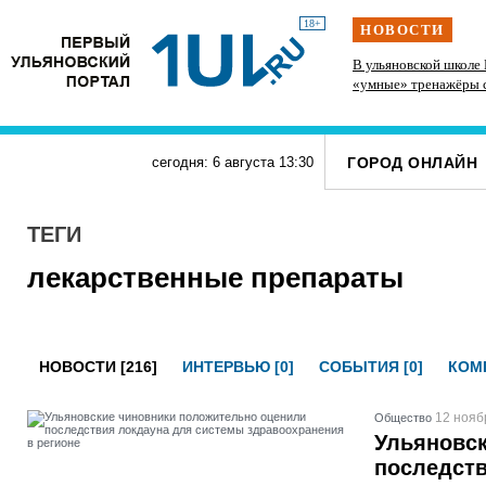
18+
НОВОСТИ
в
Исследование ВТБ: ежемесячная смена
В ульяновской школе
категорий кешбэка создает волны спроса
«умные» тренажёры 
ГОРОД ОНЛАЙН
сегодня: 6 августа
13
:
30
ТЕГИ
лекарственные препараты
НОВОСТИ [216]
ИНТЕРВЬЮ [0]
СОБЫТИЯ [0]
КОМП
12 нояб
Общество
Ульяновс
последств