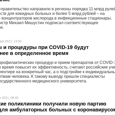
правительство направило в регионы порядка 11 млрд руле
рств для ковидных больных и более 5 млрд рублей – на
 концентраторов кислорода в инфекционные стационары.
истр Михаил Мишустин подписал соответствующее
е.
бря 2021, 13:00
 и процедуры при COVID-19 будут
нее в определенное время
рофилактических процедур и прием препаратов от COVID-
 время повысит их эффективность, считают российские уч
риентире на конкретный час, а о подстройке к индивидуальн
тмам человека. К такому выводу пришли специалисты
осударственного медицинского университета.
я 2021, 08:40
кие поликлиники получили новую партию
для амбулаторных больных с коронавирусо