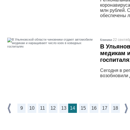
коронавируса
млн рублей. 
обеспечены л
22 сентяб
Клиники
В Ульянов
медикам и
госпиталя
Сегодня в ре
возобновили 
9
10
11
12
13
14
15
16
17
18