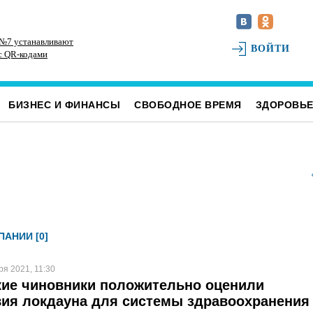
 №7 устанавливают
В Ульяновске на месяц перекрыли участок
На
ВОЙТИ
с QR-кодами
улицы Ефремова
ме
БИЗНЕС И ФИНАНСЫ
СВОБОДНОЕ ВРЕМЯ
ЗДОРОВЬ
АНИИ [0]
ря 2021, 11:30
кие чиновники положительно оценили
ия локдауна для системы здравоохранения