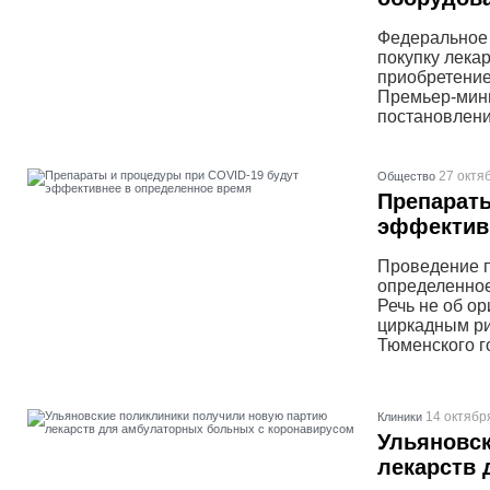
Федеральное 
покупку лека
приобретение
Премьер-мин
постановлени
27 октя
Общество
Препараты
эффектив
Проведение п
определенное
Речь не об о
циркадным ри
Тюменского г
14 октябр
Клиники
Ульяновс
лекарств 