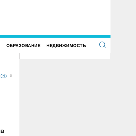
 здании травмпункта в Ульяновске появилась
Прокурор Теребунов нашёл нар
мориальная доска в честь Рылеева
ульяновской колонии №8
Е
ОБРАЗОВАНИЕ
НЕДВИЖИМОСТЬ
0
 в