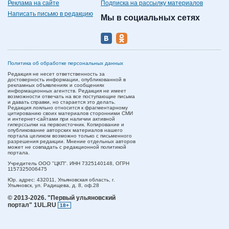
Реклама на сайте
Подписка на рассылку материалов
Написать письмо в редакцию
Мы в социальных сетях
Политика об обработке персональных данных
Редакция не несет ответственность за
достоверность информации, опубликованной в
рекламных объявлениях и сообщениях
информационных агентств. Редакция не имеет
возможности отвечать на все поступающие письма
и давать справки, но старается это делать.
Редакция лояльно относится к фрагментарному
цитированию своих материалов сторонними СМИ
и интернет-сайтами при наличии активной
гиперссылки на первоисточник. Копирование и
опубликование авторских материалов нашего
портала целиком возможно только с письменного
разрешения редакции. Мнение отдельных авторов
может не совпадать с редакционной политикой
портала.
Учредитель ООО "ЦКП". ИНН 7325140148, ОГРН
1157325006475
Юр. адрес:
432011,
Ульяновская область,
г.
Ульяновск,
ул. Радищева, д. 8, оф.28
© 2013-2026.
"Первый ульяновский
портал" 1UL.RU
18+