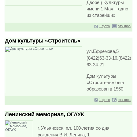
Дворец Культуры
имени 1 Мая – одно
из старейших
учреждений
1 фото
отзывов
культуры города
Ульяновска
Дом культуры «Строитель»
Ульяновской
области. Он был
ул.Ефремова,5
открыт…
(8422)63-33-16,(8422)
63-34-21.
Дом культуры
«Строитель» был
образован в 1960
году. Более полувека
1 фото
отзывов
«Строитель»
осуществляет свою
Ленинский мемориал, ОГАУК
деятельность как
методи…
г. Ульяновск, пл. 100-летия со дня
рождения В.И. Ленина, 1